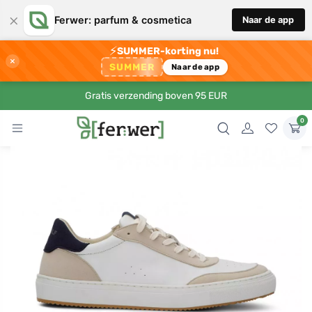
×
Ferwer: parfum & cosmetica
Naar de app
⚡
SUMMER-korting nu!
×
SUMMER
Naar de app
Gratis verzending boven 95 EUR
0