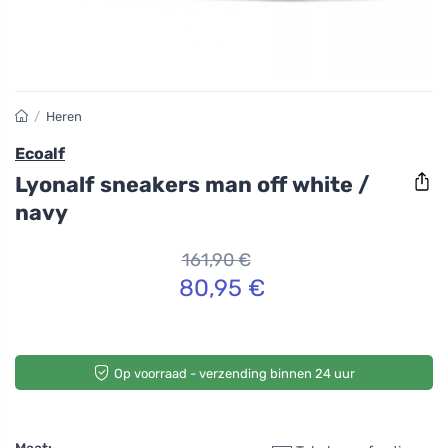
/
Heren
Ecoalf
Lyonalf sneakers man off white /
navy
161,90 €
80,95 €
Op voorraad - verzending binnen 24 uur