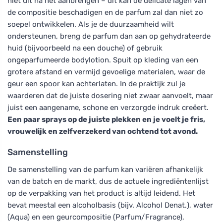
niet uit na het aanbrengen – dit kan de delicate lagen van
de compositie beschadigen en de parfum zal dan niet zo
soepel ontwikkelen. Als je de duurzaamheid wilt
ondersteunen, breng de parfum dan aan op gehydrateerde
huid (bijvoorbeeld na een douche) of gebruik
ongeparfumeerde bodylotion. Spuit op kleding van een
grotere afstand en vermijd gevoelige materialen, waar de
geur een spoor kan achterlaten. In de praktijk zul je
waarderen dat de juiste dosering niet zwaar aanvoelt, maar
juist een aangename, schone en verzorgde indruk creëert.
Een paar sprays op de juiste plekken en je voelt je fris,
vrouwelijk en zelfverzekerd van ochtend tot avond.
Samenstelling
De samenstelling van de parfum kan variëren afhankelijk
van de batch en de markt, dus de actuele ingrediëntenlijst
op de verpakking van het product is altijd leidend. Het
bevat meestal een alcoholbasis (bijv. Alcohol Denat.), water
(Aqua) en een geurcompositie (Parfum/Fragrance),