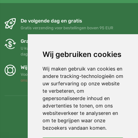
De volgende dag en gratis
Gratis verzending voor bestellingen boven 95 EUR
Gratis ruilen en retourneren
U kunt uw bestelling op elk gewenst moment binnen 90
Wij gebruiken cookies
dagen retourneren of ruilen
Wij steunen Trees.org
Wij maken gebruik van cookies en
Voor elke bestelling planten we een boom! Lees meer
Over
andere tracking-technologieën om
ons
.
uw surfervaring op onze website
te verbeteren, om
gepersonaliseerde inhoud en
advertenties te tonen, om ons
websiteverkeer te analyseren en
om te begrijpen waar onze
bezoekers vandaan komen.