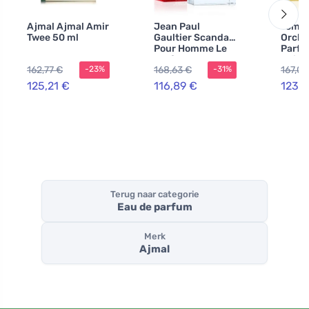
Ajmal Ajmal Amir
Jean Paul
Tom F
Twee 50 ml
Gaultier Scandal
Orchi
Pour Homme Le
Parfu
Parfum eau de
unise
162,77 €
168,63 €
167,08
-23%
-31%
parfum voor
mannen 100 ml
125,21 €
116,89 €
123,5
Terug naar categorie
Eau de parfum
Merk
Ajmal