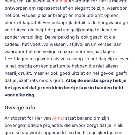
hanteren. De flacon van
Ajmal
Aristocrat for Her is meestal
ontworpen om representatief en elegant te zijn, waardoor
het ook visueel plezier brengt en mooi uitkomt op een
plank of kaptafel. Een belangrijk detail is de hoogwaardige
verstuiver, die helpt de parfum gelijkmatig te doseren
zonder verspilling. De verpakking is ook geschikt als
cadeau: het voelt „volwassen“, stijlvol en universeel aan,
waardoor het een veilige keuze is voor verjaardagen,
feestdagen of gewoon als verrassing. In het dagelijks leven
is het prettig om een parfum te hebben die niet alleen
heerlijk ruikt, maar er ook goed uitziet en het gevoel geeft
dat je jezelf iets moois gunt.
Al bij de eerste spray heb je
het gevoel dat je een klein beetje luxe in handen hebt
voor elke dag.
Overige info
Aristocrat for Her van
Ajmal
staat bekend om zijn
bovengemiddelde projectie, die ervoor zorgt dat je in elk
gezelschap wordt opgemerkt, en biedt tegelijkertijd een