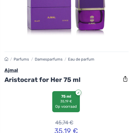
/
Parfums
/
Damesparfums
/
Eau de parfum
Ajmal
Aristocrat for Her 75 ml
75 ml
35,19 €
Op voorraad
45,74
€
35,19
€