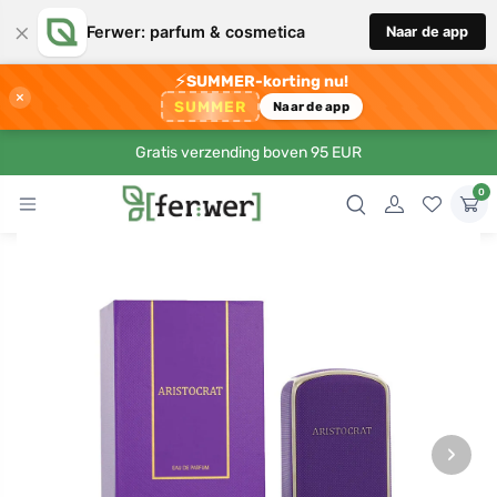
×
Ferwer: parfum & cosmetica
Naar de app
⚡
SUMMER-korting nu!
×
SUMMER
Naar de app
Gratis verzending boven 95 EUR
0
›