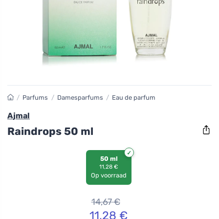
/
Parfums
/
Damesparfums
/
Eau de parfum
Ajmal
Raindrops 50 ml
50 ml
11,28 €
Op voorraad
14,67
€
11,28
€