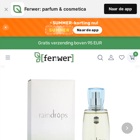
×
Ferwer: parfum & cosmetica
Naar de app
⚡
SUMMER-korting nu!
×
SUMMER
Naar de app
Gratis verzending boven 95 EUR
0
›