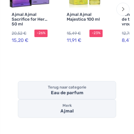
Ajmal Ajmal
Ajmal Ajmal
Benet
Sacrifice for Her
Majestica 100 ml
de toi
50 ml
vrouw
20,52 €
15,49 €
12,78 
-26%
-23%
15,20 €
11,91 €
8,47 
Terug naar categorie
Eau de parfum
Merk
Ajmal