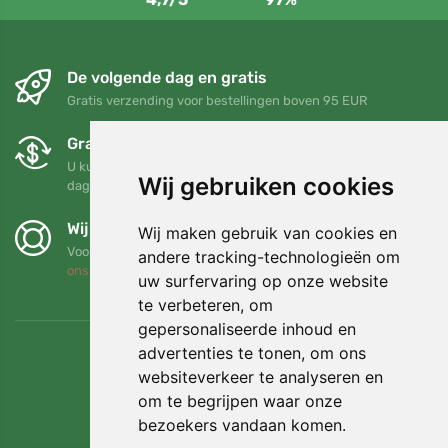
De volgende dag en gratis
Gratis verzending voor bestellingen boven 95 EUR
Gratis ruilen en retourneren
U kunt uw bestelling op elk gewenst moment binnen 90
Wij gebruiken cookies
dagen retourneren of ruilen
Wij steunen Trees.org
Wij maken gebruik van cookies en
Voor elke bestelling planten we een boom! Lees meer
Over
andere tracking-technologieën om
ons
.
uw surfervaring op onze website
te verbeteren, om
gepersonaliseerde inhoud en
advertenties te tonen, om ons
websiteverkeer te analyseren en
om te begrijpen waar onze
bezoekers vandaan komen.