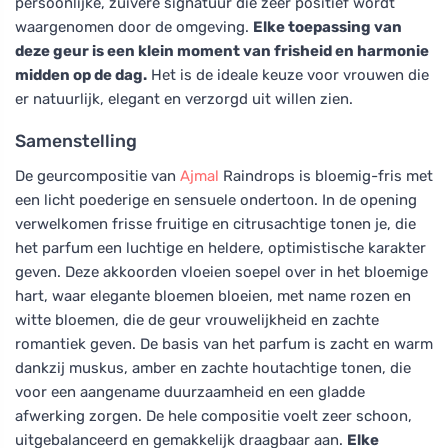
persoonlijke, zuivere signatuur die zeer positief wordt
waargenomen door de omgeving.
Elke toepassing van
deze geur is een klein moment van frisheid en harmonie
midden op de dag.
Het is de ideale keuze voor vrouwen die
er natuurlijk, elegant en verzorgd uit willen zien.
Samenstelling
De geurcompositie van
Ajmal
Raindrops is bloemig-fris met
een licht poederige en sensuele ondertoon. In de opening
verwelkomen frisse fruitige en citrusachtige tonen je, die
het parfum een luchtige en heldere, optimistische karakter
geven. Deze akkoorden vloeien soepel over in het bloemige
hart, waar elegante bloemen bloeien, met name rozen en
witte bloemen, die de geur vrouwelijkheid en zachte
romantiek geven. De basis van het parfum is zacht en warm
dankzij muskus, amber en zachte houtachtige tonen, die
voor een aangename duurzaamheid en een gladde
afwerking zorgen. De hele compositie voelt zeer schoon,
uitgebalanceerd en gemakkelijk draagbaar aan.
Elke