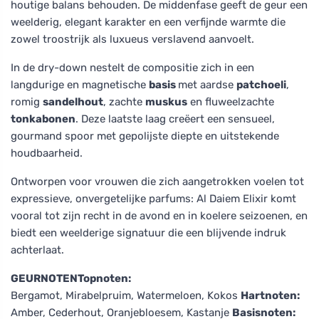
houtige balans behouden. De middenfase geeft de geur een
weelderig, elegant karakter en een verfijnde warmte die
zowel troostrijk als luxueus verslavend aanvoelt.
In de dry-down nestelt de compositie zich in een
langdurige en magnetische
basis
met aardse
patchoeli
,
romig
sandelhout
, zachte
muskus
en fluweelzachte
tonkabonen
. Deze laatste laag creëert een sensueel,
gourmand spoor met gepolijste diepte en uitstekende
houdbaarheid.
Ontworpen voor vrouwen die zich aangetrokken voelen tot
expressieve, onvergetelijke parfums: Al Daiem Elixir komt
vooral tot zijn recht in de avond en in koelere seizoenen, en
biedt een weelderige signatuur die een blijvende indruk
achterlaat.
GEURNOTEN
Topnoten:
Bergamot, Mirabelpruim, Watermeloen, Kokos
Hartnoten:
Amber, Cederhout, Oranjebloesem, Kastanje
Basisnoten: