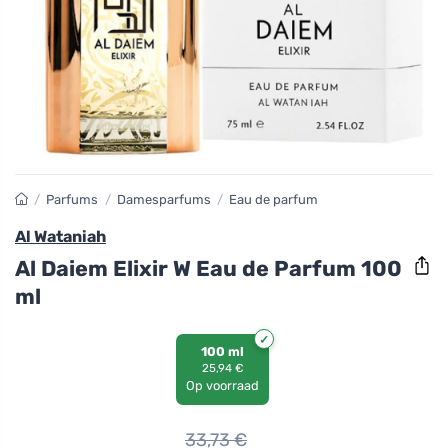
/
Parfums
/
Damesparfums
/
Eau de parfum
Al Wataniah
Al Daiem Elixir W Eau de Parfum 100
ml
100 ml
25,94 €
Op voorraad
33,73
€