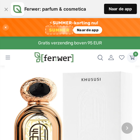
×
Ferwer: parfum & cosmetica
Naar de app
⚡
SUMMER-korting nu!
×
SUMMER
Naar de app
Gratis verzending boven 95 EUR
0
›