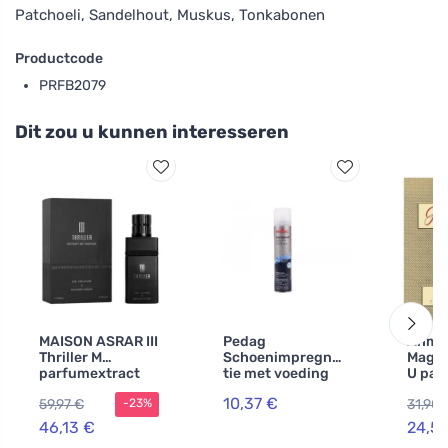
Patchoeli, Sandelhout, Muskus, Tonkabonen
Productcode
PRFB2079
Dit zou u kunnen interesseren
MAISON ASRAR III
Pedag
Ahme
Thriller M
Schoenimpregna
Maghr
parfumextract
tie met voeding
U par
250 ml
10,37 €
59,97 €
31,90 
-23%
46,13 €
24,5