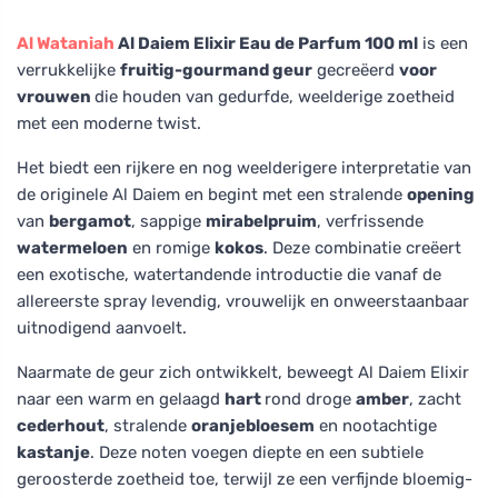
Al Wataniah
Al Daiem Elixir Eau de Parfum 100 ml
is een
verrukkelijke
fruitig-gourmand geur
gecreëerd
voor
vrouwen
die houden van gedurfde, weelderige zoetheid
met een moderne twist.
Het biedt een rijkere en nog weelderigere interpretatie van
de originele Al Daiem en begint met een stralende
opening
van
bergamot
, sappige
mirabelpruim
, verfrissende
watermeloen
en romige
kokos
. Deze combinatie creëert
een exotische, watertandende introductie die vanaf de
allereerste spray levendig, vrouwelijk en onweerstaanbaar
uitnodigend aanvoelt.
Naarmate de geur zich ontwikkelt, beweegt Al Daiem Elixir
naar een warm en gelaagd
hart
rond droge
amber
, zacht
cederhout
, stralende
oranjebloesem
en nootachtige
kastanje
. Deze noten voegen diepte en een subtiele
geroosterde zoetheid toe, terwijl ze een verfijnde bloemig-