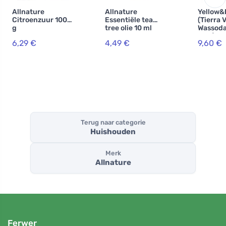
Allnature
Allnature
Yellow&
Citroenzuur 1000
Essentiële tea
(Tierra 
g
tree olie 10 ml
Wassoda
5 kg) - 
6,29 €
4,49 €
9,60 €
maken 
zelfgem
poeder
Terug naar categorie
Huishouden
Merk
Allnature
Ferwer