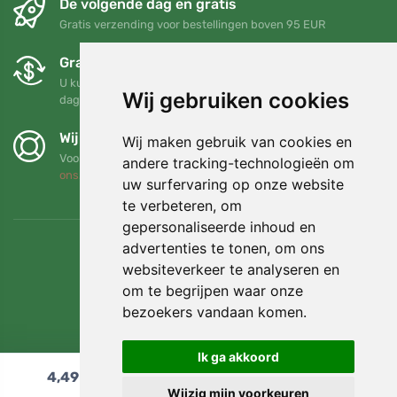
De volgende dag en gratis
Gratis verzending voor bestellingen boven 95 EUR
Gratis ruilen en retourneren
U kunt uw bestelling op elk gewenst moment binnen 90
Wij gebruiken cookies
dagen retourneren of ruilen
Wij steunen Trees.org
Wij maken gebruik van cookies en
Voor elke bestelling planten we een boom! Lees meer
Over
andere tracking-technologieën om
ons
.
uw surfervaring op onze website
te verbeteren, om
gepersonaliseerde inhoud en
advertenties te tonen, om ons
websiteverkeer te analyseren en
om te begrijpen waar onze
bezoekers vandaan komen.
Ik ga akkoord
4,49
€
In winkelwagen
Wijzig mijn voorkeuren