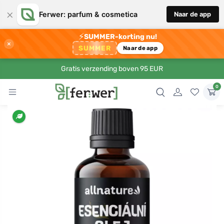
×
Ferwer: parfum & cosmetica
Naar de app
⚡
SUMMER-korting nu!
×
SUMMER
Naar de app
Gratis verzending boven 95 EUR
0