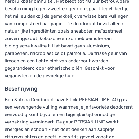
herbruikbaar omhulsel. Het biedt tot 48 uur betrouwbare
bescherming tegen zweet en geur en spaart tegelijkertijd
het milieu dankzij de gemakkelijk verwisselbare vullingen
van composteerbaar papier. De deodorant bevat alleen
natuurlijke ingrediënten zoals sheaboter, maïszetmeel,
zuiveringszout, kokosolie en zonnebloemolie van
biologische kwaliteit. Het bevat geen aluminium,
parabenen, microplastics of palmolie. De frisse geur van
limoen en een lichte hint van cederhout worden
gegarandeerd door etherische oliën. Geschikt voor
veganisten en de gevoelige huid.
Beschrijving
Ben & Anna Deodorant navulstick PERSIAN LIME, 40 g is
een vervangende vulling waarmee je je favoriete deodorant
eenvoudig kunt bijvullen en tegelijkertijd onnodige
verpakking vermindert. De geur PERSIAN LIME werkt
energiek en schoon - het doet denken aan sappige
citrusvruchten en geeft je een fris gevoel vanaf de