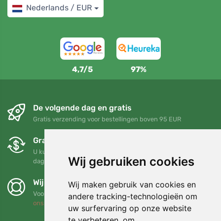
Nederlands / EUR
4,7/5
97%
De volgende dag en gratis
Gratis verzending voor bestellingen boven 95 EUR
Gratis ruilen en retourneren
U kunt uw bestelling op elk gewenst moment binnen 90
Wij gebruiken cookies
dagen retourneren of ruilen
Wij steunen Trees.org
Wij maken gebruik van cookies en
Voor elke bestelling planten we een boom! Lees meer
Over
andere tracking-technologieën om
ons
.
uw surfervaring op onze website
te verbeteren, om