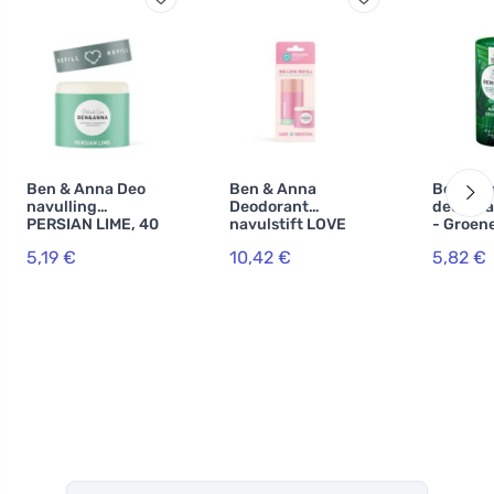
Ben & Anna Deo
Ben & Anna
Ben & A
navulling
Deodorant
deodora
PERSIAN LIME, 40
navulstift LOVE
- Groen
g
ME, 40 g
5,19 €
10,42 €
5,82 €