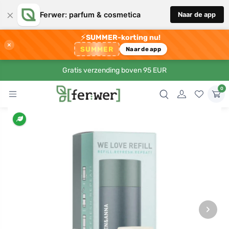
×
Ferwer: parfum & cosmetica
Naar de app
⚡
SUMMER-korting nu!
×
SUMMER
Naar de app
Gratis verzending boven 95 EUR
0
›