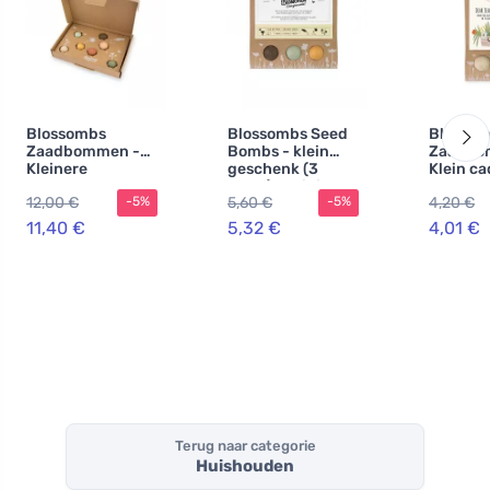
Blossombs
Blossombs Seed
Blosso
Zaadbommen -
Bombs - klein
Zaadbo
Kleinere
geschenk (3
Klein c
cadeauset voor
stuks) - origineel
leraren 
12,00 €
5,60 €
4,20 €
-5%
-5%
leraren - Bunny
en praktisch
Bloemen
(7 stuks)
geschenk in één
stuks)
11,40 €
5,32 €
4,01 €
Terug naar categorie
Huishouden