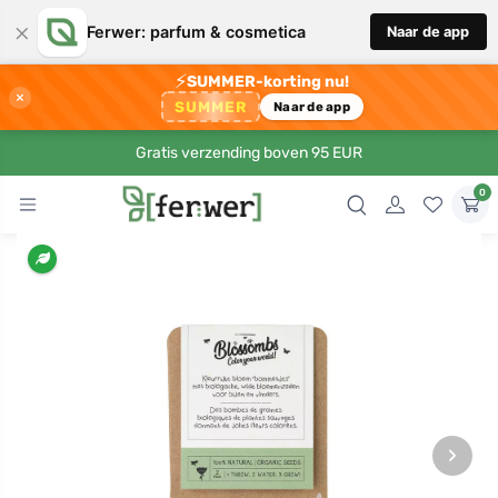
×
Ferwer: parfum & cosmetica
Naar de app
⚡
SUMMER-korting nu!
×
SUMMER
Naar de app
Gratis verzending boven 95 EUR
0
›