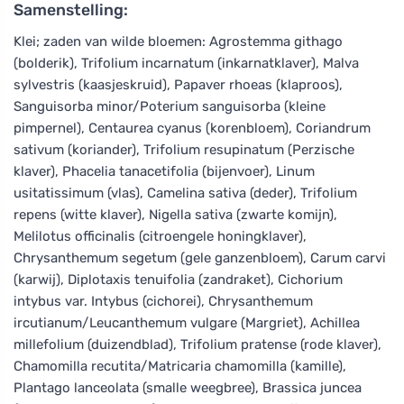
Samenstelling:
Klei; zaden van wilde bloemen: Agrostemma githago
(bolderik), Trifolium incarnatum (inkarnatklaver), Malva
sylvestris (kaasjeskruid), Papaver rhoeas (klaproos),
Sanguisorba minor/Poterium sanguisorba (kleine
pimpernel), Centaurea cyanus (korenbloem), Coriandrum
sativum (koriander), Trifolium resupinatum (Perzische
klaver), Phacelia tanacetifolia (bijenvoer), Linum
usitatissimum (vlas), Camelina sativa (deder), Trifolium
repens (witte klaver), Nigella sativa (zwarte komijn),
Melilotus officinalis (citroengele honingklaver),
Chrysanthemum segetum (gele ganzenbloem), Carum carvi
(karwij), Diplotaxis tenuifolia (zandraket), Cichorium
intybus var. Intybus (cichorei), Chrysanthemum
ircutianum/Leucanthemum vulgare (Margriet), Achillea
millefolium (duizendblad), Trifolium pratense (rode klaver),
Chamomilla recutita/Matricaria chamomilla (kamille),
Plantago lanceolata (smalle weegbree), Brassica juncea