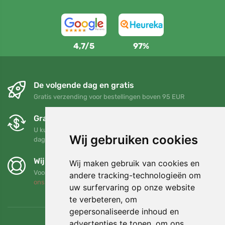
4,7/5
97%
De volgende dag en gratis
Gratis verzending voor bestellingen boven 95 EUR
Gratis ruilen en retourneren
U kunt uw bestelling op elk gewenst moment binnen 90
Wij gebruiken cookies
dagen retourneren of ruilen
Wij steunen Trees.org
Wij maken gebruik van cookies en
Voor elke bestelling planten we een boom! Lees meer
Over
andere tracking-technologieën om
ons
.
uw surfervaring op onze website
te verbeteren, om
gepersonaliseerde inhoud en
advertenties te tonen, om ons