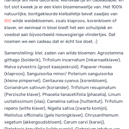
tot slot kweek je er een klein bloemenweitje van. Het 100%
natuurlijke, bontgekleurde kleiballetje bevat zaadjes van
BIO
wilde weidebloemen, zoals klaproos, korenbloem of
klaver, en eenmaal in bloei biedt het een schuilplek en
voedsel aan bijvoorbeeld nieuwsgierige vlindertjes. Dat
noemen we een cadeau dat er écht toe doet. :)
Samenstelling: klei; zaden van wilde bloemen: Agrostemma
githago (bolderik), Trifolium incarnatum (inkarnaatklaver),
Malva sylvestris (groot kaasjeskruid), Papaver rhoeas
(klaproos), Sanguisorba minor/ Poterium sanguisorba
(kleine pimpernel), Centaurea cyanus (korenbloem),
Coriandrum sativum (koriander), Trifolium resupinatum
(Perzische klaver), Phacelia tanacetifolia (phacelia), Linum
usitatissimum (vlas), Camelina sativa (huttentut), Trifolium
repens (witte klaver), Nigella sativa (zwarte komijn),
Melilotus officinalis (gele honingklaver), Chrysanthemum
segetum (akkergoudsbloem), Carum carvi (karwij),
Diplotaxis tenuifolia (wilde rucola), Cichorium intybus var.