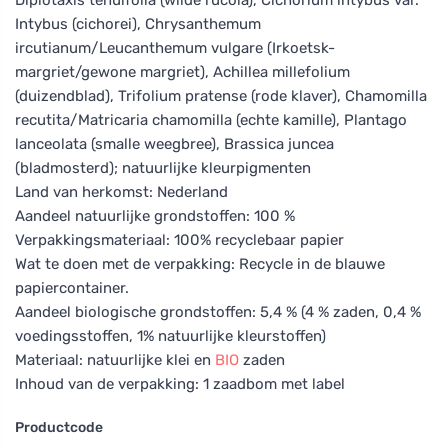
Intybus (cichorei), Chrysanthemum
ircutianum/Leucanthemum vulgare (Irkoetsk-
margriet/gewone margriet), Achillea millefolium
(duizendblad), Trifolium pratense (rode klaver), Chamomilla
recutita/Matricaria chamomilla (echte kamille), Plantago
lanceolata (smalle weegbree), Brassica juncea
(bladmosterd); natuurlijke kleurpigmenten
Land van herkomst: Nederland
Aandeel natuurlijke grondstoffen: 100 %
Verpakkingsmateriaal: 100% recyclebaar papier
Wat te doen met de verpakking: Recycle in de blauwe
papiercontainer.
Aandeel biologische grondstoffen: 5,4 % (4 % zaden, 0,4 %
voedingsstoffen, 1% natuurlijke kleurstoffen)
Materiaal: natuurlijke klei en
BIO
zaden
Inhoud van de verpakking: 1 zaadbom met label
Productcode