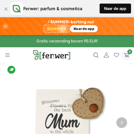
×
Ferwer: parfum & cosmetica
Naar de app
⚡
SUMMER-korting nu!
×
SUMMER
Naar de app
Gratis verzending boven 95 EUR
0
›