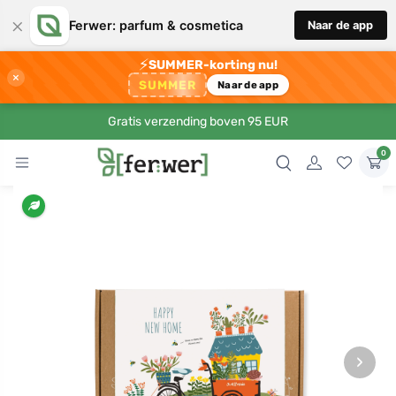
×
Ferwer: parfum & cosmetica
Naar de app
⚡
SUMMER-korting nu!
×
SUMMER
Naar de app
Gratis verzending boven 95 EUR
0
›