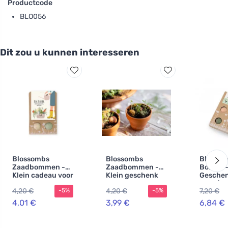
Productcode
BLO056
Dit zou u kunnen interesseren
Blossombs
Blossombs
Blossom
Zaadbommen -
Zaadbommen -
Bombs -
Klein cadeau voor
Klein geschenk
Geschen
leraren -
voor leraren -
stuks) -
4,20 €
4,20 €
7,20 €
-5%
-5%
Bloemen (2
Konijntje (2
en prak
stuks)
stuks)
cadeau 
4,01 €
3,99 €
6,84 €