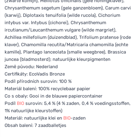
(zwarte komijn), Melilotus officinalis (gele honingklaver),
Chrysanthemum segetum (gele ganzenbloem), Carum carvi
(karwij), Diplotaxis tenuifolia (wilde rucola), Cichorium
intybus var. Intybus (cichorei), Chrysanthemum
ircutianum/Leucanthemum vulgare (wilde margriet),
Achillea millefolium (duizendblad), Trifolium pratense (rode
klaver), Chamomilla recutita/Matricaria chamomilla (echte
kamille), Plantago lanceolata (smalle weegbree), Brassica
juncea (bladmosterd); natuurlijke kleurpigmenten
Země původu: Nederland
Certifikáty: EcoVadis Bronze
Podíl přírodních surovin: 100 %
Materiál balení: 100% recyclebaar papier
Co s obaly: Gooi in de blauwe papiercontainer
Podíl
BIO
surovin: 5,4 % (4 % zaden, 0,4 % voedingsstoffen,
1% natuurlijke kleurstoffen)
Materiál: natuurlijke klei en
BIO
-zaden
Obsah balení: 7 zaadballetjes