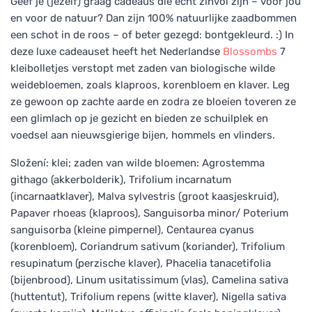
Geef je (jezelf) graag cadeaus die echt zinvol zijn – voor jou
en voor de natuur? Dan zijn 100% natuurlijke zaadbommen
een schot in de roos – of beter gezegd: bontgekleurd. :) In
deze luxe cadeauset heeft het Nederlandse
Blossombs
7
kleibolletjes verstopt met zaden van biologische wilde
weidebloemen, zoals klaproos, korenbloem en klaver. Leg
ze gewoon op zachte aarde en zodra ze bloeien toveren ze
een glimlach op je gezicht en bieden ze schuilplek en
voedsel aan nieuwsgierige bijen, hommels en vlinders.
Složení: klei; zaden van wilde bloemen: Agrostemma
githago (akkerbolderik), Trifolium incarnatum
(incarnaatklaver), Malva sylvestris (groot kaasjeskruid),
Papaver rhoeas (klaproos), Sanguisorba minor/ Poterium
sanguisorba (kleine pimpernel), Centaurea cyanus
(korenbloem), Coriandrum sativum (koriander), Trifolium
resupinatum (perzische klaver), Phacelia tanacetifolia
(bijenbrood), Linum usitatissimum (vlas), Camelina sativa
(huttentut), Trifolium repens (witte klaver), Nigella sativa