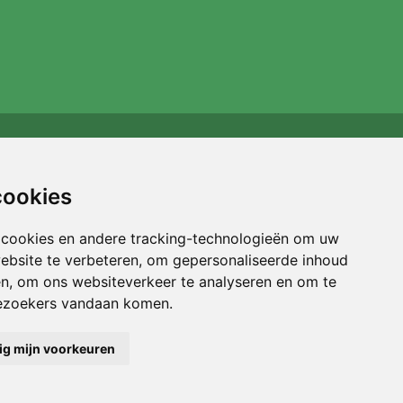
Wij steunen Trees.org
Voor elke bestelling planten we een boom! Lees meer
cookies
Over ons
.
 cookies en andere tracking-technologieën om uw
ebsite te verbeteren, om gepersonaliseerde inhoud
en, om ons websiteverkeer te analyseren en om te
ezoekers vandaan komen.
ig mijn voorkeuren