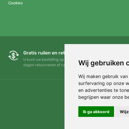
Cookies
Gratis ruilen en retourneren
U kunt uw bestelling op elk gewenst moment binnen 90
Wij gebruiken 
dagen retourneren of ruilen
Wij maken gebruik van
surfervaring op onze w
en advertenties te ton
begrijpen waar onze b
Ik ga akkoord
Wijz