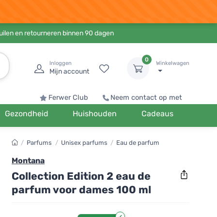
ruilen en retourneren binnen 90 dagen
0
Inloggen
Winkelwagen
Mijn account
Ferwer Club
Neem contact op met
Gezondheid
Huishouden
Cadeaus
/
Parfums
/
Unisex parfums
/
Eau de parfum
Montana
Collection Edition 2 eau de
parfum voor dames 100 ml