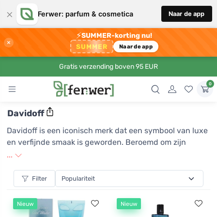
×
Ferwer: parfum & cosmetica
Naar de app
⚡
SUMMER-korting nu!
×
SUMMER
Naar de app
Gratis verzending boven 95 EUR
0
Davidoff
Davidoff is een iconisch merk dat een symbool van luxe
en verfijnde smaak is geworden. Beroemd om zijn
nadruk op kwaliteit en detail, biedt Davidoff een breed
...
scala aan producten, van premium tabaksproducten tot
exclusieve parfums en modieuze accessoires. Elk
Filter
product van het merk Davidoff is zorgvuldig ontworpen
om een unieke ervaring te bieden die de zintuigen
Nieuw
Nieuw
aanspreekt en zelfs de meest veeleisende klanten