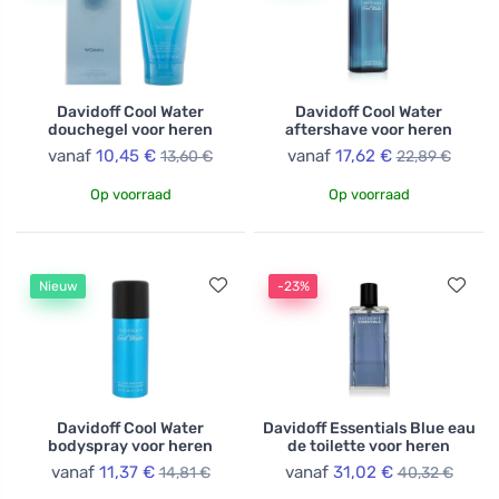
tevreden stelt. Met een traditie die vakmanschap
combineert met modern design, is Davidoff synoniem
geworden voor elegantie en verfijning, waardoor het
een vleugje luxe en perfectie in het dagelijks leven
Davidoff Cool Water
Davidoff Cool Water
brengt.
douchegel voor heren
aftershave voor heren
vanaf
10,45 €
vanaf
17,62 €
13,60 €
22,89 €
Op voorraad
Op voorraad
Nieuw
-23%
Davidoff Cool Water
Davidoff Essentials Blue eau
bodyspray voor heren
de toilette voor heren
vanaf
11,37 €
vanaf
31,02 €
14,81 €
40,32 €