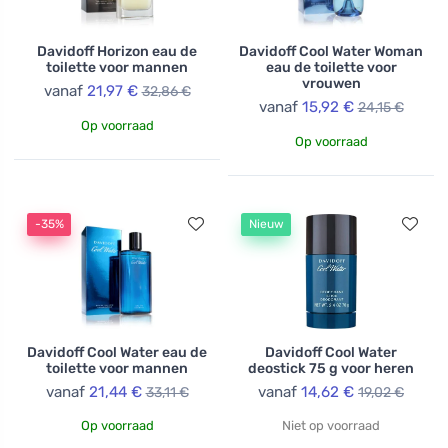
Davidoff Horizon eau de
Davidoff Cool Water Woman
toilette voor mannen
eau de toilette voor
vrouwen
vanaf
21,97 €
32,86 €
vanaf
15,92 €
24,15 €
Op voorraad
Op voorraad
-35%
Nieuw
Davidoff Cool Water eau de
Davidoff Cool Water
toilette voor mannen
deostick 75 g voor heren
vanaf
21,44 €
vanaf
14,62 €
33,11 €
19,02 €
Op voorraad
Niet op voorraad