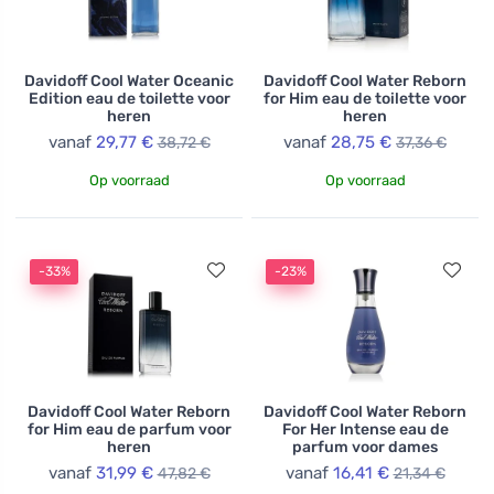
Davidoff Cool Water Oceanic
Davidoff Cool Water Reborn
Edition eau de toilette voor
for Him eau de toilette voor
heren
heren
vanaf
29,77 €
vanaf
28,75 €
38,72 €
37,36 €
Op voorraad
Op voorraad
-33%
-23%
Davidoff Cool Water Reborn
Davidoff Cool Water Reborn
for Him eau de parfum voor
For Her Intense eau de
heren
parfum voor dames
vanaf
31,99 €
vanaf
16,41 €
47,82 €
21,34 €