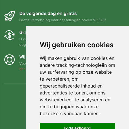
De volgende dag en gratis
Gratis verzending voor bestellingen boven 95 EUR
Gratis ruilen en retourneren
U kunt uw bestelling op elk gewenst moment binnen 90
Wij gebruiken cookies
dagen retourneren of ruilen
Wij steunen Trees.org
Wij maken gebruik van cookies en
Voor elke bestelling planten we een boom! Lees meer
Over
andere tracking-technologieën om
ons
.
uw surfervaring op onze website
te verbeteren, om
gepersonaliseerde inhoud en
advertenties te tonen, om ons
websiteverkeer te analyseren en
om te begrijpen waar onze
bezoekers vandaan komen.
Ik ga akkoord