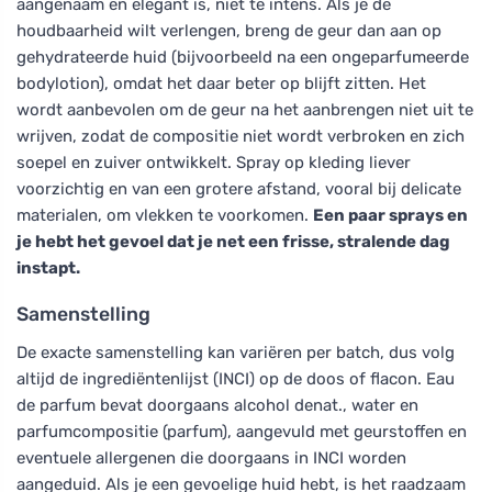
aangenaam en elegant is, niet te intens. Als je de
houdbaarheid wilt verlengen, breng de geur dan aan op
gehydrateerde huid (bijvoorbeeld na een ongeparfumeerde
bodylotion), omdat het daar beter op blijft zitten. Het
wordt aanbevolen om de geur na het aanbrengen niet uit te
wrijven, zodat de compositie niet wordt verbroken en zich
soepel en zuiver ontwikkelt. Spray op kleding liever
voorzichtig en van een grotere afstand, vooral bij delicate
materialen, om vlekken te voorkomen.
Een paar sprays en
je hebt het gevoel dat je net een frisse, stralende dag
instapt.
Samenstelling
De exacte samenstelling kan variëren per batch, dus volg
altijd de ingrediëntenlijst (INCI) op de doos of flacon. Eau
de parfum bevat doorgaans alcohol denat., water en
parfumcompositie (parfum), aangevuld met geurstoffen en
eventuele allergenen die doorgaans in INCI worden
aangeduid. Als je een gevoelige huid hebt, is het raadzaam