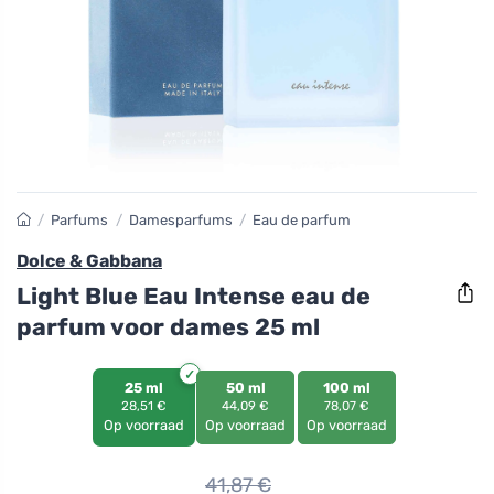
/
Parfums
/
Damesparfums
/
Eau de parfum
Dolce & Gabbana
Light Blue Eau Intense eau de
parfum voor dames 25 ml
25 ml
50 ml
100 ml
28,51 €
44,09 €
78,07 €
Op voorraad
Op voorraad
Op voorraad
41,87
€