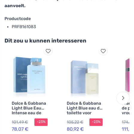
aanvoelt.
Productcode
PRFB161083
Dit zou u kunnen interesseren
Dolce & Gabbana
Dolce & Gabbana
Prada
Light Blue Eau
Light Blue eau de
de pa
Intense eau de
toilette voor
vrouw
parfum voor
vrouwen 200 ml
101,49 €
105,22 €
174,0
-23%
-23%
vrouwen 100 ml
78,07 €
80,92 €
111,5