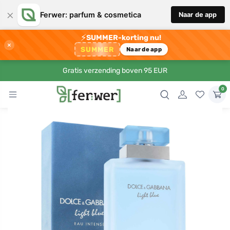
×
Ferwer: parfum & cosmetica
Naar de app
⚡
SUMMER-korting nu!
×
SUMMER
Naar de app
Gratis verzending boven 95 EUR
0