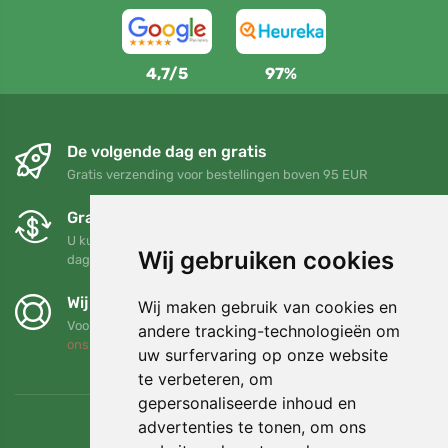
4,7/5
97%
De volgende dag en gratis
Gratis verzending voor bestellingen boven 95 EUR
Gratis ruilen en retourneren
U kunt uw bestelling op elk gewenst moment binnen 90
Wij gebruiken cookies
dagen retourneren of ruilen
Wij steunen Trees.org
Wij maken gebruik van cookies en
Voor elke bestelling planten we een boom! Lees meer
Over
andere tracking-technologieën om
ons
.
uw surfervaring op onze website
te verbeteren, om
gepersonaliseerde inhoud en
advertenties te tonen, om ons