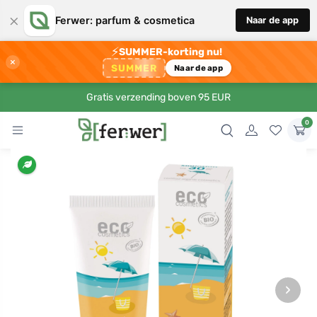
×
Ferwer: parfum & cosmetica
Naar de app
⚡
SUMMER-korting nu!
×
SUMMER
Naar de app
Gratis verzending boven 95 EUR
0
›