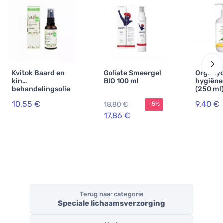
Kvitok Baard en
Goliate Smeergel
Organyc
kin
BIO 100 ml
hygiëne
behandelingsolie
(250 ml)
Plnovous (30 ml)
kamille-
10,55 €
9,40 €
18,80 €
-5%
- met een frisse
calendu
geur
extract
17,86 €
Terug naar categorie
Speciale lichaamsverzorging