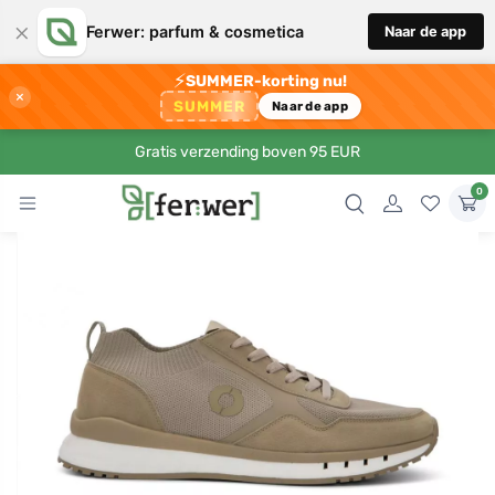
×
Ferwer: parfum & cosmetica
Naar de app
⚡
SUMMER-korting nu!
×
SUMMER
Naar de app
Gratis verzending boven 95 EUR
0