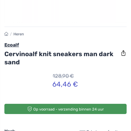
/
Heren
Ecoalf
Cervinoalf knit sneakers man dark
sand
128,90 €
64,46 €
Op voorraad - verzending binnen 24 uur