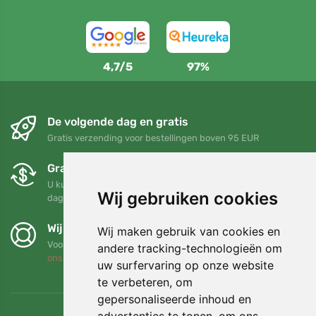
4,7/5
97%
De volgende dag en gratis
Gratis verzending voor bestellingen boven 95 EUR
Gratis ruilen en retourneren
U kunt uw bestelling op elk gewenst moment binnen 90
Wij gebruiken cookies
dagen retourneren of ruilen
Wij steunen Trees.org
Wij maken gebruik van cookies en
Voor elke bestelling planten we een boom! Lees meer
Over
andere tracking-technologieën om
ons
.
uw surfervaring op onze website
te verbeteren, om
gepersonaliseerde inhoud en