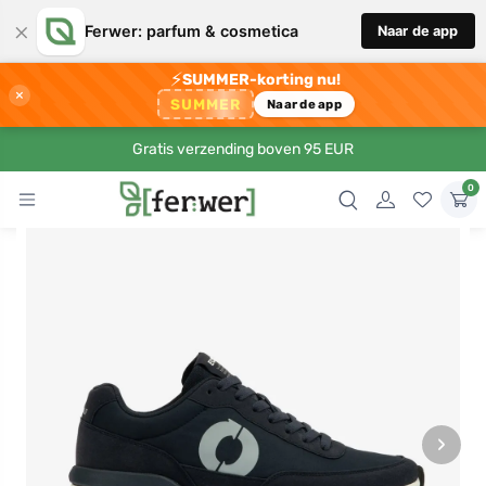
×
Ferwer: parfum & cosmetica
Naar de app
⚡
SUMMER-korting nu!
×
SUMMER
Naar de app
Gratis verzending boven 95 EUR
0
›