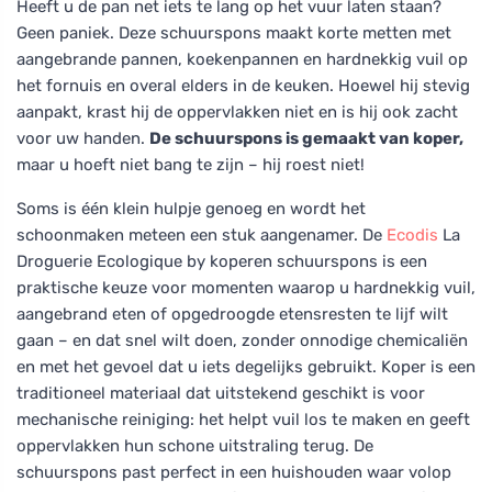
Heeft u de pan net iets te lang op het vuur laten staan?
Geen paniek. Deze schuurspons maakt korte metten met
aangebrande pannen, koekenpannen en hardnekkig vuil op
het fornuis en overal elders in de keuken. Hoewel hij stevig
aanpakt, krast hij de oppervlakken niet en is hij ook zacht
voor uw handen.
De schuurspons is gemaakt van koper,
maar u hoeft niet bang te zijn – hij roest niet!
Soms is één klein hulpje genoeg en wordt het
schoonmaken meteen een stuk aangenamer. De
Ecodis
La
Droguerie Ecologique by koperen schuurspons is een
praktische keuze voor momenten waarop u hardnekkig vuil,
aangebrand eten of opgedroogde etensresten te lijf wilt
gaan – en dat snel wilt doen, zonder onnodige chemicaliën
en met het gevoel dat u iets degelijks gebruikt. Koper is een
traditioneel materiaal dat uitstekend geschikt is voor
mechanische reiniging: het helpt vuil los te maken en geeft
oppervlakken hun schone uitstraling terug. De
schuurspons past perfect in een huishouden waar volop