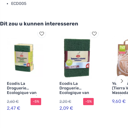
ECD005
Dit zou u kunnen interesseren
Ecodis La
Ecodis La
Yellow&
Droguerie
Droguerie
(Tierra 
Ecologique van
Ecologique van
Wassoda
Dish spons set (2
Roughen
5 kg) - 
9,60 €
2,60 €
2,20 €
-5%
-5%
stuks)
sponzen voor
maken 
vuile
zelfgem
2,47 €
2,09 €
oppervlakken (4
poeder
stuks)