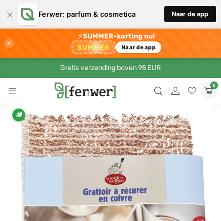
×
Ferwer: parfum & cosmetica
Naar de app
⚡
SUMMER-korting nu!
×
SUMMER
Naar de app
Gratis verzending boven 95 EUR
0