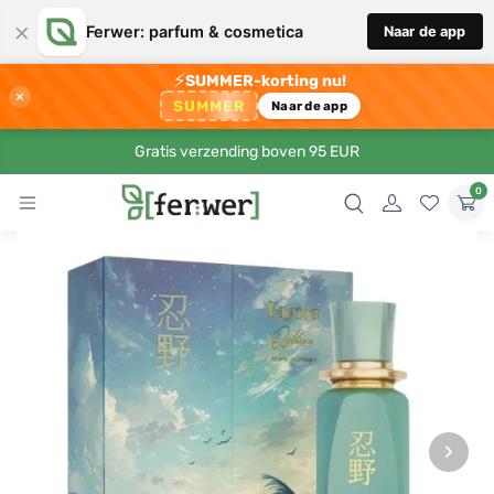
×
Ferwer: parfum & cosmetica
Naar de app
⚡
SUMMER-korting nu!
×
SUMMER
Naar de app
Gratis verzending boven 95 EUR
0
›