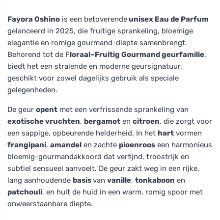
Fayora Oshino
is een betoverende
unisex Eau de Parfum
gelanceerd in 2025, die fruitige sprankeling, bloemige
elegantie en romige gourmand-diepte samenbrengt.
Behorend tot de F
loraal–Fruitig Gourmand geurfamilie
,
biedt het een stralende en moderne geursignatuur,
geschikt voor zowel dagelijks gebruik als speciale
gelegenheden.
De geur
opent
met een verfrissende sprankeling van
exotische vruchten
,
bergamot
en
citroen
, die zorgt voor
een sappige, opbeurende helderheid. In het
hart
vormen
frangipani
,
amandel
en zachte
pioenroos
een harmonieus
bloemig-gourmandakkoord dat verfijnd, troostrijk en
subtiel sensueel aanvoelt. De geur zakt weg in een rijke,
lang aanhoudende
basis
van
vanille
,
tonkaboon
en
patchouli
, en hult de huid in een warm, romig spoor met
onweerstaanbare diepte.