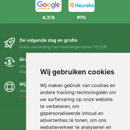
4,7/5
97%
De volgende dag en gratis
Gratis verzending voor bestellingen boven 95 EUR
Gratis ruilen en retourneren
U kunt uw bestelling op elk gewenst moment binnen 90
Wij gebruiken cookies
dagen retourneren of ruilen
Wij steunen Trees.org
Wij maken gebruik van cookies en
Voor elke bestelling planten we een boom! Lees meer
Over
andere tracking-technologieën om
ons
.
uw surfervaring op onze website
te verbeteren, om
gepersonaliseerde inhoud en
advertenties te tonen, om ons
websiteverkeer te analyseren en