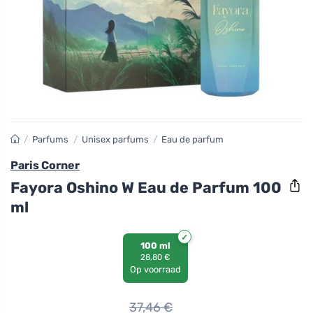
/
Parfums
/
Unisex parfums
/
Eau de parfum
Paris Corner
Fayora Oshino W Eau de Parfum 100
ml
100 ml
28,80 €
Op voorraad
37,46
€