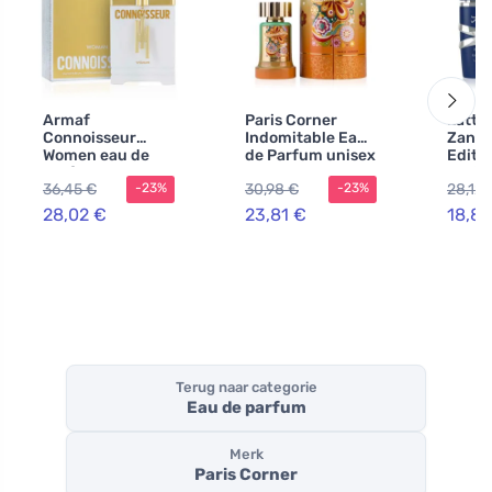
Armaf
Paris Corner
Latta
Connoisseur
Indomitable Eau
Zanzi
Women eau de
de Parfum unisex
Editi
parfum voor
parfu
36,45 €
30,98 €
28,12 
-23%
-23%
vrouwen 100 ml
heren
28,02 €
23,81 €
18,83
Terug naar categorie
Eau de parfum
Merk
Paris Corner