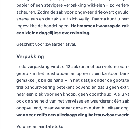
papier of een stevigere verpakking wikkelen – zo verlen
scheuren. Zodra de zak voor ongeveer driekwart gevuld i
soepel aan en de zak sluit zich veilig. Daarna kunt u 
ingewikkelde handelingen.
Het moment waarop de zak n
een kleine dagelijkse overwinning.
Geschikt voor zwaarder afval.
Verpakking
In de verpakking vindt u 12 zakken met een volume van 4
gebruik in het huishouden en op een klein kantoor. Dank
gemakkelijk bij de hand – in het kastje onder de gootst
trekbanduitvoering betekent bovendien dat u geen extra
naar een plek voor een knoop, geen oponthoud. Als u vaa
ook de snelheid van het verwisselen waarderen: één zak 
onopvallend, maar wanneer deze minuten bij elkaar opge
wanneer zelfs een alledaags ding betrouwbaar wer
Volume en aantal stuks: