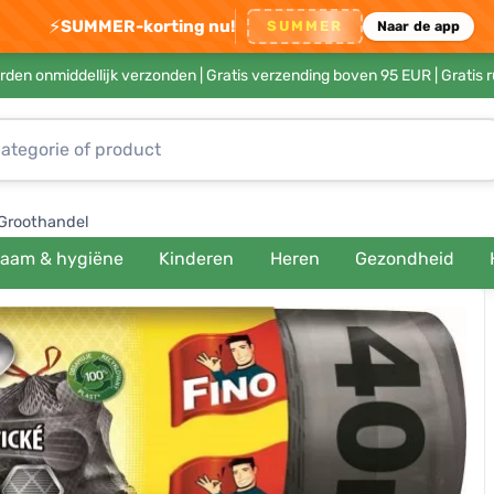
⚡
SUMMER-korting nu!
SUMMER
Naar de app
rden onmiddellijk verzonden |
Gratis verzending boven 95 EUR
| Gratis 
Groothandel
haam & hygiëne
Kinderen
Heren
Gezondheid