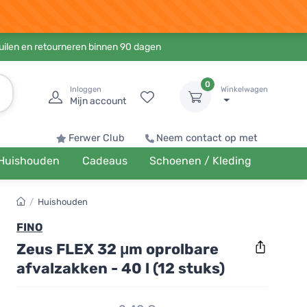
ruilen en retourneren binnen 90 dagen
0
Inloggen
Winkelwagen
Mijn account
Ferwer Club
Neem contact op met
Huishouden
Cadeaus
Schoenen / Kleding
/
Huishouden
FINO
Zeus FLEX 32 μm oprolbare
afvalzakken - 40 l (12 stuks)