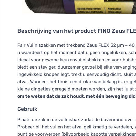
Beschrijving van het product
FINO Zeus FLEX
Fair Vuilniszakken met trekband Zeus FLEX 32 μm – 40 l 
u waardeert op het moment dat u geen ongelukken, sche
ideaal voor gewone keukenvuilnisbakken en voor huishou
biedt een steviger, duurzamer gevoel bij elke vervangin
ingewikkeld knopen legt, trekt u eenvoudig dicht, sluit
afval. Wanneer het thuis een drukte van belang is, er g
kleine dingetjes geregeld moeten worden, zijn het juist
om te weten dat de zak houdt, met één beweging dich
Gebruik
Plaats de zak in de vuilnisbak zodat de bovenrand over d
Probeer bij het vullen het afval gelijkmatig te verdelen,
puntige voorwerpen (bijvoorbeeld kapotte verpakkingen,