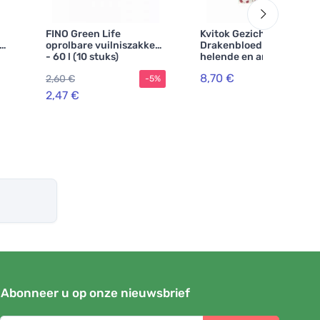
FINO Green Life
Kvitok Gezichtsserum -
oprolbare vuilniszakken
Drakenbloed (10 ml) -
- 60 l (10 stuks)
helende en anti-
verouderende werking
8,70 €
2,60 €
-5%
2,47 €
Abonneer u op onze nieuwsbrief