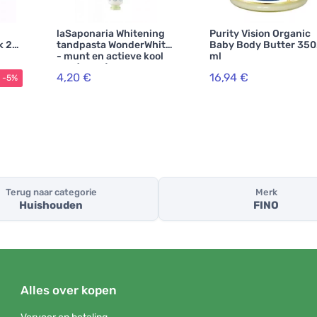
laSaponaria Whitening
Purity Vision Organic
k 25
tandpasta WonderWhite
Baby Body Butter 350
- munt en actieve kool
ml
BIO (75 ml)
4,20 €
16,94 €
-5%
Terug naar categorie
Merk
Huishouden
FINO
Alles over kopen