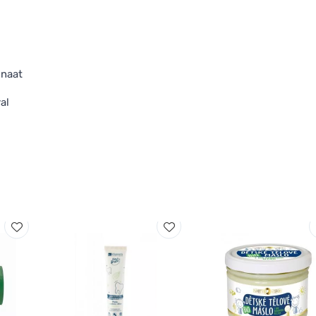
inaat
al