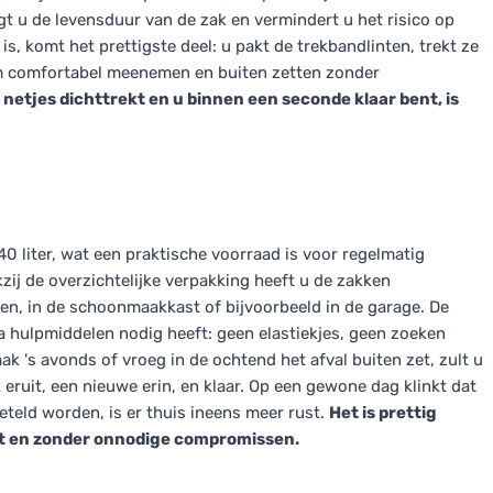
gt u de levensduur van de zak en vermindert u het risico op
s, komt het prettigste deel: u pakt de trekbandlinten, trekt ze
hem comfortabel meenemen en buiten zetten zonder
etjes dichttrekt en u binnen een seconde klaar bent, is
0 liter, wat een praktische voorraad is voor regelmatig
zij de overzichtelijke verpakking heeft u de zakken
een, in de schoonmaakkast of bijvoorbeeld in de garage. De
 hulpmiddelen nodig heeft: geen elastiekjes, geen zoeken
k 's avonds of vroeg in de ochtend het afval buiten zet, zult u
eruit, een nieuwe erin, en klaar. Op een gewone dag klinkt dat
teld worden, is er thuis ineens meer rust.
Het is prettig
kt en zonder onnodige compromissen.