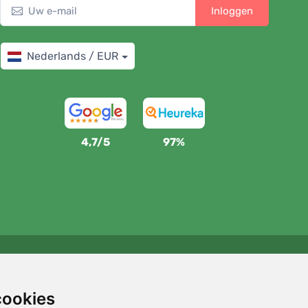
Inloggen
Nederlands / EUR
4,7/5
97%
Wij steunen Trees.org
Voor elke bestelling planten we een boom! Lees meer
cookies
Over ons
.