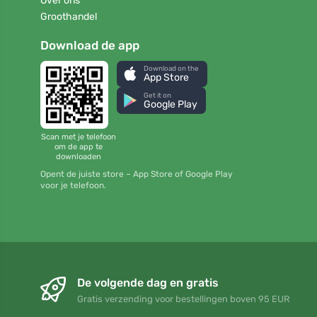
Over ons
Groothandel
Download de app
Download on the
App Store
Get it on
Google Play
Scan met je telefoon
om de app te
downloaden
Opent de juiste store – App Store of Google Play
voor je telefoon.
De volgende dag en gratis
Gratis verzending voor bestellingen boven 95 EUR