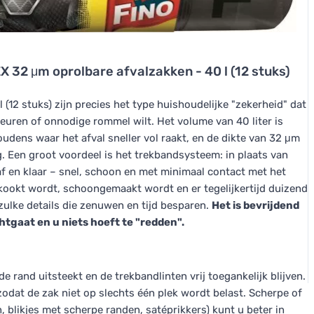
 32 μm oprolbare afvalzakken - 40 l (12 stuks)
(12 stuks) zijn precies het type huishoudelijke "zekerheid" dat
uren of onnodige rommel wilt. Het volume van 40 liter is
dens waar het afval sneller vol raakt, en de dikte van 32 μm
g. Een groot voordeel is het trekbandsysteem: in plaats van
 af en klaar – snel, schoon en met minimaal contact met het
ekookt wordt, schoongemaakt wordt en er tegelijkertijd duizend
 zulke details die zenuwen en tijd besparen.
Het is bevrijdend
tgaat en u niets hoeft te "redden".
e rand uitsteekt en de trekbandlinten vrij toegankelijk blijven.
 zodat de zak niet op slechts één plek wordt belast. Scherpe of
 blikjes met scherpe randen, satéprikkers) kunt u beter in