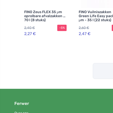
FINO Zeus FLEX 35 μm
FINO Vuilniszakken
oprolbare afvalzakken -
Green Life Easy pac
70 l (8 stuks)
μm - 35 l (22 stuks)
2,40 €
2,60 €
-5%
2,27 €
2,47 €
Ferwer