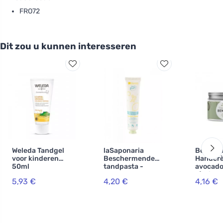
FRO72
Dit zou u kunnen interesseren
Weleda Tandgel
laSaponaria
Ben & A
voor kinderen
Beschermende
Handcr
50ml
tandpasta -
avocado
gember en
g) - int
5,93 €
4,20 €
4,16 €
citroen BIO (75
regener
ml)