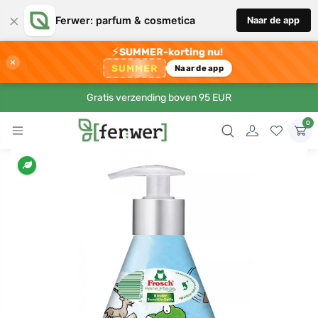
×
Ferwer: parfum & cosmetica
Naar de app
⚡
SUMMER-korting nu!
×
SUMMER
Naar de app
Gratis verzending boven 95 EUR
0