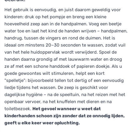
Het gebruik is eenvoudig, en juist daarom geweldig voor
kinderen: druk op het pompje en breng een kleine
hoeveelheid zeep aan in de handpalmen. Voeg een beetje
water toe en laat het kind de handen wrijven – handpalmen,
handrug, tussen de vingers en rond de duimen. Het is
ideaal om minstens 20–30 seconden te wassen, zodat vuil
van het hele huidoppervlak wordt verwijderd. Spoel de
handen daarna grondig af met lauwwarm water en droog
ze af met een schone handdoek of papieren doekje. Als u
goede gewoontes wilt stimuleren, helpt een kort
"spelletje": bijvoorbeeld tellen tot dertig of een eenvoudig
liedje tijdens het wassen. De zeep is geschikt voor
dagelijkse hygiëne – na de speeltuin, na het reizen met het
openbaar vervoer, na het knuffelen met dieren en na
toiletbezoek.
Het gevoel wanneer u weet dat
kinderhanden schoon zijn zonder dat ze onnodig lijden,
geeft u elke keer weer opluchting.