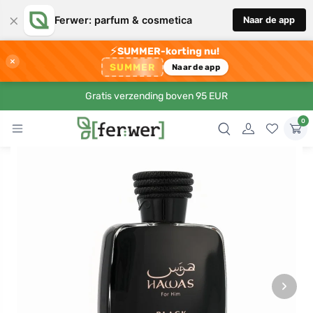
×
Ferwer: parfum & cosmetica
Naar de app
⚡
SUMMER-korting nu!
×
SUMMER
Naar de app
Gratis verzending boven 95 EUR
0
›