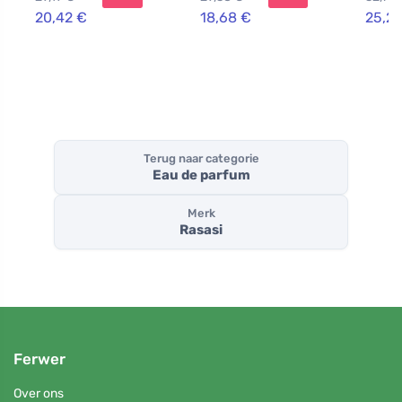
20,42 €
18,68 €
25,22
Terug naar categorie
Eau de parfum
Merk
Rasasi
Ferwer
Over ons