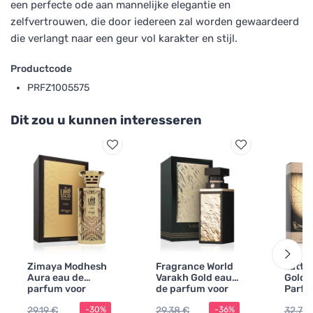
een perfecte ode aan mannelijke elegantie en
zelfvertrouwen, die door iedereen zal worden gewaardeerd
die verlangt naar een geur vol karakter en stijl.
Productcode
PRFZ1005575
Dit zou u kunnen interesseren
Zimaya Modhesh
Fragrance World
Lattaf
Aura eau de
Varakh Gold eau
Gold 
parfum voor
de parfum voor
Parfu
mannen 100 ml
mannen 100 ml
29,19 €
29,38 €
32,77 
-30%
-36%