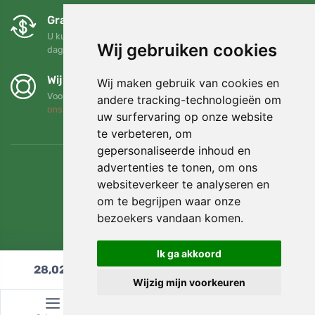
Gratis ruilen en retourneren
U kunt uw bestelling op elk gewenst moment binnen 90
Wij gebruiken cookies
dagen retourneren of ruilen
Wij steunen Trees.org
Wij maken gebruik van cookies en
Voor elke bestelling planten we een boom! Lees meer
Over
andere tracking-technologieën om
ons
.
uw surfervaring op onze website
te verbeteren, om
gepersonaliseerde inhoud en
advertenties te tonen, om ons
websiteverkeer te analyseren en
om te begrijpen waar onze
bezoekers vandaan komen.
Ik ga akkoord
28,02
€
In winkelwagen
Wijzig mijn voorkeuren
© Topshelf s.r.o. Alle rechten voorbehouden.