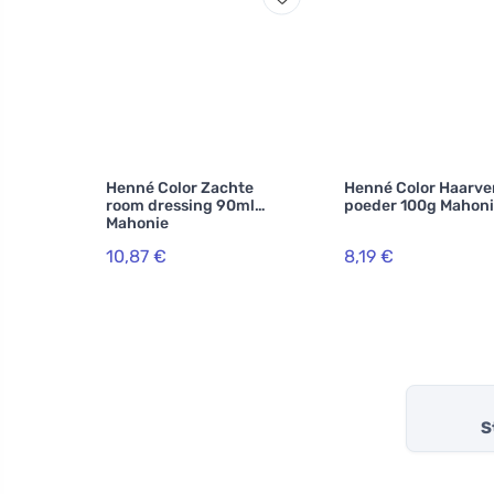
Henné Color Zachte
Henné Color Haarve
room dressing 90ml
poeder 100g Mahon
Mahonie
10,87 €
8,19 €
S