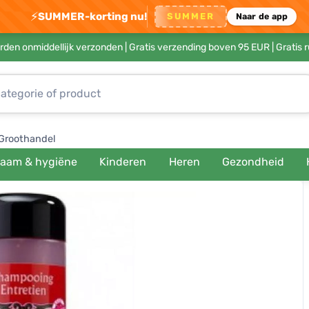
⚡
SUMMER-korting nu!
SUMMER
Naar de app
rden onmiddellijk verzonden |
Gratis verzending boven 95 EUR
| Gratis 
Groothandel
haam & hygiëne
Kinderen
Heren
Gezondheid