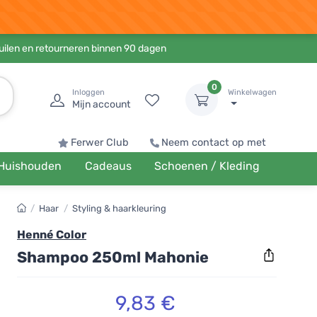
ruilen en retourneren binnen 90 dagen
0
Inloggen
Winkelwagen
Mijn account
Ferwer Club
Neem contact op met
Huishouden
Cadeaus
Schoenen / Kleding
/
Haar
/
Styling & haarkleuring
Henné Color
Shampoo 250ml Mahonie
9,83 €