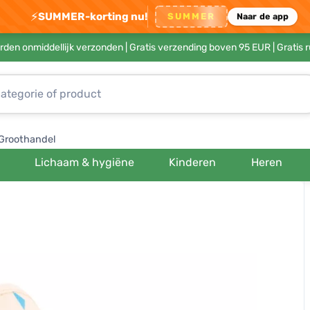
⚡
SUMMER-korting nu!
SUMMER
Naar de app
rden onmiddellijk verzonden |
Gratis verzending boven 95 EUR
| Gratis 
Groothandel
Lichaam & hygiëne
Kinderen
Heren