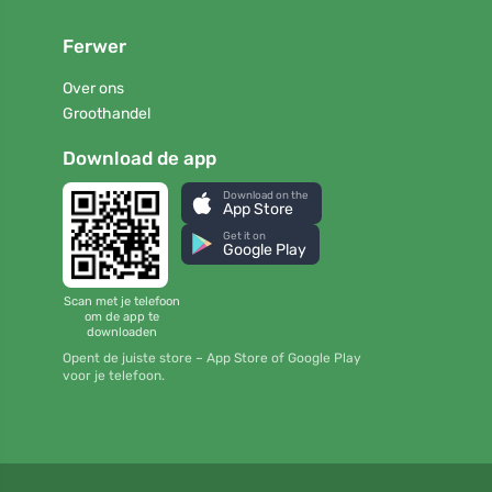
Ferwer
Over ons
Groothandel
Download de app
Download on the
App Store
Get it on
Google Play
Scan met je telefoon
om de app te
downloaden
Opent de juiste store – App Store of Google Play
voor je telefoon.