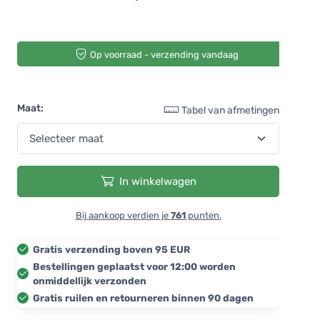
Op voorraad - verzending vandaag
Maat:
Tabel van afmetingen
In winkelwagen
Bij aankoop verdien je
761
punten.
Gratis verzending boven 95 EUR
Bestellingen geplaatst voor 12:00 worden
onmiddellijk verzonden
Gratis ruilen en retourneren binnen 90 dagen