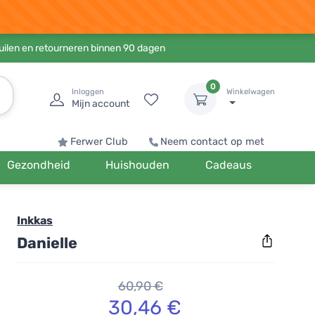
ruilen en retourneren binnen 90 dagen
0
Inloggen
Winkelwagen
Mijn account
Ferwer Club
Neem contact op met
Gezondheid
Huishouden
Cadeaus
Inkkas
Danielle
60,90 €
30,46 €