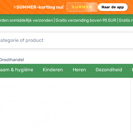
⚡
SUMMER-korting nu!
SUMMER
Naar de app
rden onmiddellijk verzonden |
Gratis verzending boven 95 EUR
| Gratis 
Groothandel
haam & hygiëne
Kinderen
Heren
Gezondheid