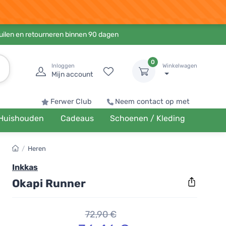
ruilen en retourneren binnen 90 dagen
0
Inloggen
Winkelwagen
Mijn account
Ferwer Club
Neem contact op met
Huishouden
Cadeaus
Schoenen / Kleding
/
Heren
Inkkas
Okapi Runner
72,90 €