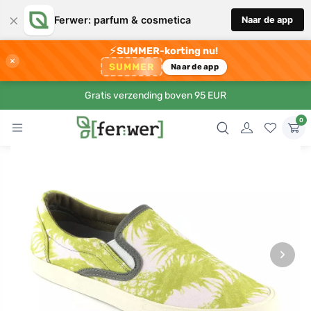
×
Ferwer: parfum & cosmetica
Naar de app
⚡
SUMMER-korting nu!
×
SUMMER
Naar de app
Gratis verzending boven 95 EUR
0
›