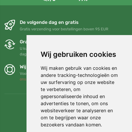
De volgende dag en gratis
Gratis verzending voor bestellingen boven 95 EUR
Gratis ruilen en retourneren
U kunt uw bestelling op elk gewenst moment binnen 90
Wij gebruiken cookies
dagen retourneren of ruilen
Wij steunen Trees.org
Wij maken gebruik van cookies en
Voor elke bestelling planten we een boom! Lees meer
Over
andere tracking-technologieën om
ons
.
uw surfervaring op onze website
te verbeteren, om
gepersonaliseerde inhoud en
advertenties te tonen, om ons
websiteverkeer te analyseren en
om te begrijpen waar onze
bezoekers vandaan komen.