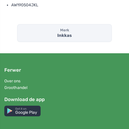
AW190504JKL
Merk
Inkkas
Ferwer
Over ons
Groothandel
Download de app
Get it on
Google Play