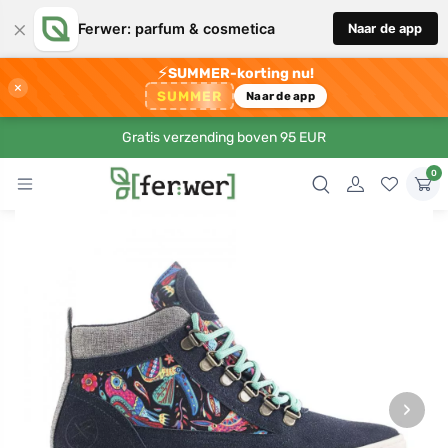
×
Ferwer: parfum & cosmetica
Naar de app
⚡
SUMMER-korting nu!
×
SUMMER
Naar de app
Gratis verzending boven 95 EUR
0
›