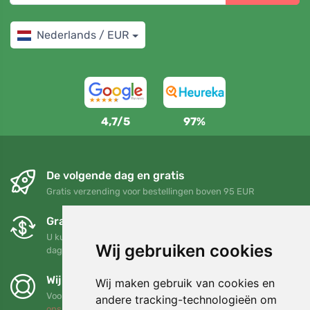
Nederlands / EUR
4,7/5
97%
De volgende dag en gratis
Gratis verzending voor bestellingen boven 95 EUR
Gratis ruilen en retourneren
U kunt uw bestelling op elk gewenst moment binnen 90
Wij gebruiken cookies
dagen retourneren of ruilen
Wij steunen Trees.org
Wij maken gebruik van cookies en
Voor elke bestelling planten we een boom! Lees meer
Over
andere tracking-technologieën om
ons
.