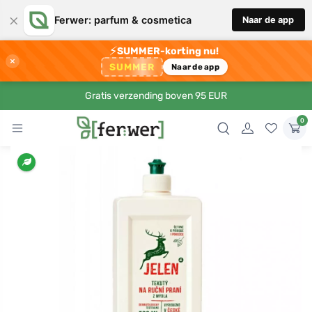
×
Ferwer: parfum & cosmetica
Naar de app
⚡
SUMMER-korting nu!
×
SUMMER
Naar de app
Gratis verzending boven 95 EUR
0