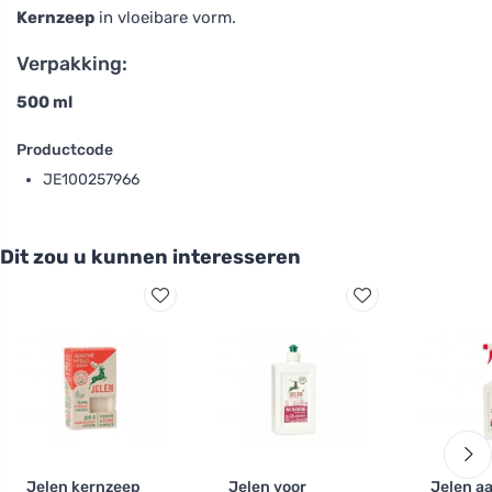
Kernzeep
in vloeibare vorm.
Verpakking:
500 ml
Productcode
JE100257966
Dit zou u kunnen interesseren
Jelen kernzeep
Jelen voor
Jelen aa