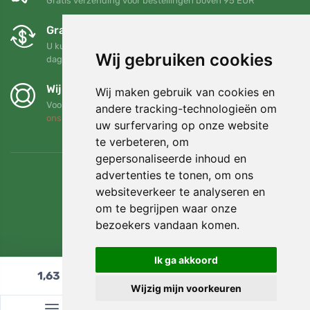
Gratis verzending voor bestellingen boven 95 EUR
Gratis ruilen en retourneren
U kunt uw bestelling op elk gewenst moment binnen 90
Wij gebruiken cookies
dagen retourneren of ruilen
Wij steunen Trees.org
Wij maken gebruik van cookies en
Voor elke bestelling planten we een boom! Lees meer
Over
andere tracking-technologieën om
ons
.
uw surfervaring op onze website
te verbeteren, om
gepersonaliseerde inhoud en
advertenties te tonen, om ons
websiteverkeer te analyseren en
om te begrijpen waar onze
bezoekers vandaan komen.
Ik ga akkoord
1,63
€
In winkelwagen
Wijzig mijn voorkeuren