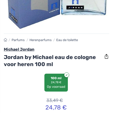
/
Parfums
/
Herenparfums
/
Eau de toilette
Michael Jordan
Jordan by Michael eau de cologne
voor heren 100 ml
100 ml
24,78 €
Op voorraad
33,49
€
24,78
€