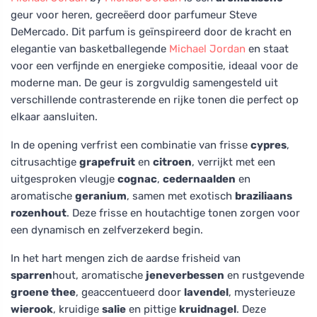
geur voor heren, gecreëerd door parfumeur Steve
DeMercado. Dit parfum is geïnspireerd door de kracht en
elegantie van basketballegende
Michael Jordan
en staat
voor een verfijnde en energieke compositie, ideaal voor de
moderne man. De geur is zorgvuldig samengesteld uit
verschillende contrasterende en rijke tonen die perfect op
elkaar aansluiten.
In de opening verfrist een combinatie van frisse
cypres
,
citrusachtige
grapefruit
en
citroen
, verrijkt met een
uitgesproken vleugje
cognac
,
cedernaalden
en
aromatische
geranium
, samen met exotisch
braziliaans
rozenhout
. Deze frisse en houtachtige tonen zorgen voor
een dynamisch en zelfverzekerd begin.
In het hart mengen zich de aardse frisheid van
sparren
hout, aromatische
jeneverbessen
en rustgevende
groene thee
, geaccentueerd door
lavendel
, mysterieuze
wierook
, kruidige
salie
en pittige
kruidnagel
. Deze