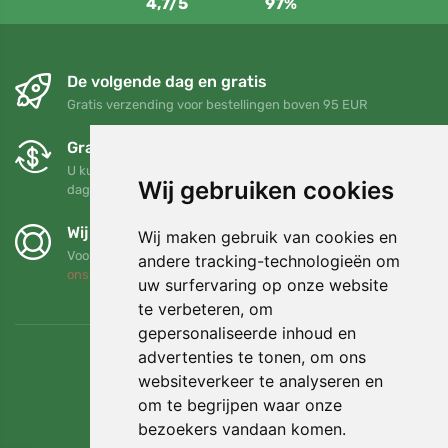
4,7/5
97%
De volgende dag en gratis
Gratis verzending voor bestellingen boven 95 EUR
Gratis ruilen en retourneren
U kunt uw bestelling op elk gewenst moment binnen 90
Wij gebruiken cookies
dagen retourneren of ruilen
Wij steunen Trees.org
Wij maken gebruik van cookies en
Voor elke bestelling planten we een boom! Lees meer
Over
andere tracking-technologieën om
ons
.
uw surfervaring op onze website
te verbeteren, om
gepersonaliseerde inhoud en
advertenties te tonen, om ons
websiteverkeer te analyseren en
om te begrijpen waar onze
bezoekers vandaan komen.