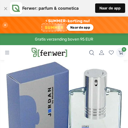
×
Ferwer: parfum & cosmetica
Naar de app
⚡
SUMMER-korting nu!
×
SUMMER
Naar de app
Gratis verzending boven 95 EUR
0