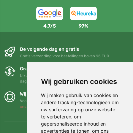
4,7/5
97%
De volgende dag en gratis
Gratis verzending voor bestellingen boven 95 EUR
Gratis ruilen en retourneren
U kunt uw bestelling op elk gewenst moment binnen 90
Wij gebruiken cookies
dagen retourneren of ruilen
Wij steunen Trees.org
Wij maken gebruik van cookies en
Voor elke bestelling planten we een boom! Lees meer
Over
andere tracking-technologieën om
ons
.
uw surfervaring op onze website
te verbeteren, om
gepersonaliseerde inhoud en
advertenties te tonen, om ons