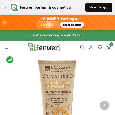
×
Ferwer: parfum & cosmetica
Naar de app
⚡
SUMMER-korting nu!
×
SUMMER
Naar de app
Gratis verzending boven 95 EUR
0
›