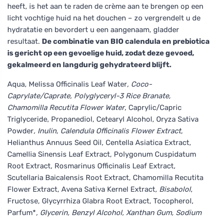
heeft, is het aan te raden de crème aan te brengen op een
licht vochtige huid na het douchen – zo vergrendelt u de
hydratatie en bevordert u een aangenaam, gladder
resultaat.
De combinatie van BIO calendula en prebiotica
is gericht op een gevoelige huid, zodat deze gevoed,
gekalmeerd en langdurig gehydrateerd blijft.
Aqua, Melissa Officinalis Leaf Water
, Coco-
Caprylate/Caprate, Polyglyceryl-3 Rice Branate,
Chamomilla Recutita Flower Water
, Caprylic/Capric
Triglyceride, Propanediol, Cetearyl Alcohol, Oryza Sativa
Powder
, Inulin, Calendula Officinalis Flower Extract
,
Helianthus Annuus Seed Oil, Centella Asiatica Extract,
Camellia Sinensis Leaf Extract, Polygonum Cuspidatum
Root Extract, Rosmarinus Officinalis Leaf Extract,
Scutellaria Baicalensis Root Extract, Chamomilla Recutita
Flower Extract, Avena Sativa Kernel Extract
, Bisabolol
,
Fructose, Glycyrrhiza Glabra Root Extract, Tocopherol,
Parfum*
, Glycerin, Benzyl Alcohol, Xanthan Gum, Sodium