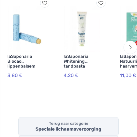
laSaponaria
laSaponaria
laSapon
Biocao
Whitening
Natuurli
lippenbalsem
tandpasta
haarver
met
WonderWhite -
BIO (100
3,80 €
4,20 €
11,00 €
hyaluronzuur BIO
munt en actieve
hazelno
(5,7 ml)
kool BIO (75 ml)
Terug naar categorie
Speciale lichaamsverzorging