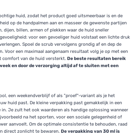
ochtige huid, zodat het product goed uitsmeerbaar is en de
eelheid op de handpalmen aan en masseer de gewenste partijen
 dijen, billen, armen of plekken waar de huid sneller
gevoeligheid: voor een gevoeliger huid volstaat een lichte druk
 verlengen. Spoel de scrub vervolgens grondig af en dep de
n. Voor een maximaal aangenaam resultaat volg je op met een
t comfort van de huid versterkt.
De beste resultaten bereik
eek en door de verzorging altijd af te sluiten met een
ol, een weekendverblijf of als "proef"-variant als je het
jouw huid past. De kleine verpakking past gemakkelijk in een
 in. Je zult het ook waarderen als handige oplossing wanneer
ijvoorbeeld na het sporten, voor een sociale gelegenheid of
uwer aanvoelt. Om de optimale consistentie te behouden, raad
en direct zonlicht te bewaren.
De verpakking van 30 ml is