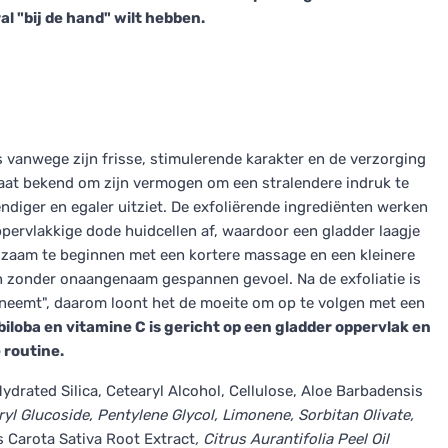
al "bij de hand" wilt hebben.
is vanwege zijn frisse, stimulerende karakter en de verzorging
taat bekend om zijn vermogen om een stralendere indruk te
ndiger en egaler uitziet. De exfoliërende ingrediënten werken
ppervlakkige dode huidcellen af, waardoor een gladder laagje
aadzaam te beginnen met een kortere massage en een kleinere
nden zonder onaangenaam gespannen gevoel. Na de exfoliatie is
pneemt", daarom loont het de moeite om op te volgen met een
iloba en vitamine C is gericht op een gladder oppervlak en
 routine.
Hydrated Silica, Cetearyl Alcohol, Cellulose, Aloe Barbadensis
aryl Glucoside, Pentylene Glycol, Limonene, Sorbitan Olivate,
s Carota Sativa Root Extract
, Citrus Aurantifolia Peel Oil