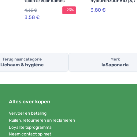
toilette voor dames
hyaluronzuur BIO (5,7
ml)
3,80 €
4,65 €
-23%
3,58 €
Terug naar categorie
Merk
Lichaam & hygiëne
laSaponaria
Alles over kopen
Vervoer en betaling
Ruilen, retourneren en reclameren
Loyaliteitsprogramma
Neem contact op met