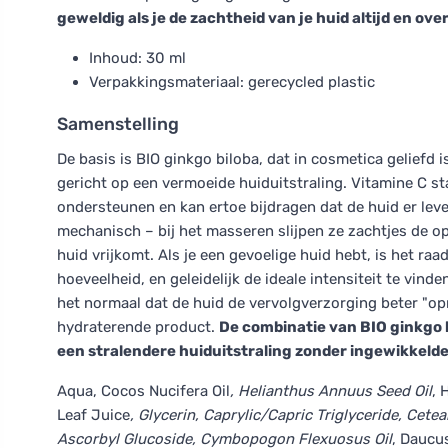
geweldig als je de zachtheid van je huid altijd en over
Inhoud: 30 ml
Verpakkingsmateriaal: gerecycled plastic
Samenstelling
De basis is BIO ginkgo biloba, dat in cosmetica geliefd 
gericht op een vermoeide huiduitstraling. Vitamine C s
ondersteunen en kan ertoe bijdragen dat de huid er leve
mechanisch – bij het masseren slijpen ze zachtjes de o
huid vrijkomt. Als je een gevoelige huid hebt, is het r
hoeveelheid, en geleidelijk de ideale intensiteit te vi
het normaal dat de huid de vervolgverzorging beter "o
hydraterende product.
De combinatie van BIO ginkgo b
een stralendere huiduitstraling zonder ingewikkelde
Aqua, Cocos Nucifera Oil
, Helianthus Annuus Seed Oil
, 
Leaf Juice
, Glycerin, Caprylic/Capric Triglyceride, Cete
Ascorbyl Glucoside, Cymbopogon Flexuosus Oil
, Daucu