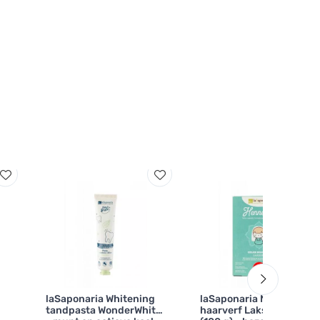
laSaponaria Whitening
laSaponaria Natuurlijke
tandpasta WonderWhite
haarverf Lakshmi BIO