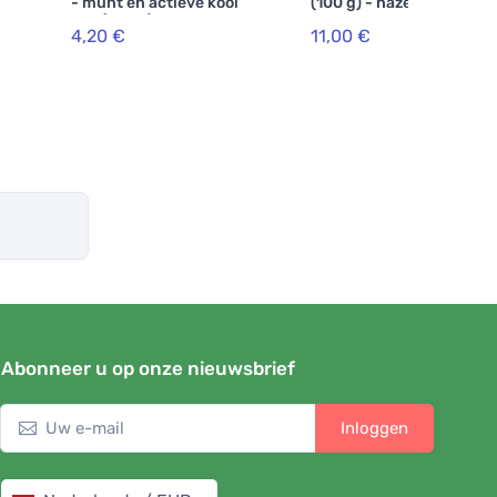
- munt en actieve kool
(100 g) - hazelnoot
BIO (75 ml)
4,20 €
11,00 €
Abonneer u op onze nieuwsbrief
Inloggen