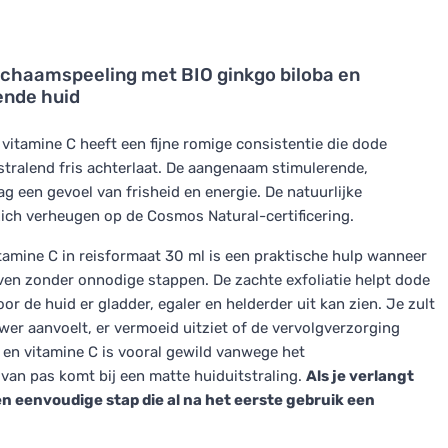
ichaamspeeling met BIO ginkgo biloba en
ende huid
itamine C heeft een fijne romige consistentie die dode
 stralend fris achterlaat. De aangenaam stimulerende,
g een gevoel van frisheid en energie. De natuurlijke
ich verheugen op de Cosmos Natural-certificering.
amine C in reisformaat 30 ml is een praktische hulp wanneer
geven zonder onnodige stappen. De zachte exfoliatie helpt dode
r de huid er gladder, egaler en helderder uit kan zien. Je zult
uwer aanvoelt, er vermoeid uitziet of de vervolgverzorging
en vitamine C is vooral gewild vanwege het
van pas komt bij een matte huiduitstraling.
Als je verlangt
en eenvoudige stap die al na het eerste gebruik een