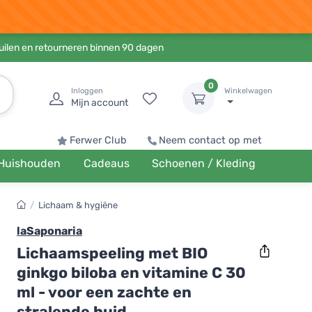
ruilen en retourneren binnen 90 dagen
0
Inloggen
Winkelwagen
Mijn account
Ferwer Club
Neem contact op met
Huishouden
Cadeaus
Schoenen / Kleding
/
Lichaam & hygiëne
laSaponaria
Lichaamspeeling met BIO
ginkgo biloba en vitamine C 30
ml - voor een zachte en
stralende huid