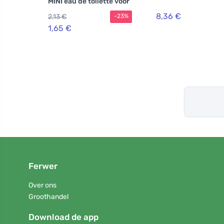
MINI eau de toilette voor
heren
8,36 €
2,13 €
-23%
1,65 €
Ferwer
Over ons
Groothandel
Download de app