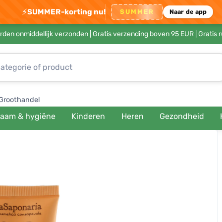
⚡
SUMMER-korting nu!
SUMMER
Naar de app
rden onmiddellijk verzonden |
Gratis verzending boven 95 EUR
| Gratis 
Groothandel
haam & hygiëne
Kinderen
Heren
Gezondheid