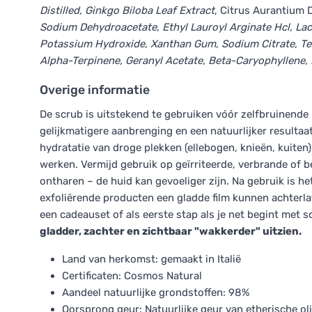
Distilled, Ginkgo Biloba Leaf Extract
, Citrus Aurantium D
Sodium Dehydroacetate, Ethyl Lauroyl Arginate Hcl, Lacti
Potassium Hydroxide, Xanthan Gum, Sodium Citrate, Terpi
Alpha-Terpinene, Geranyl Acetate, Beta-Caryophyllene, 
Overige informatie
De scrub is uitstekend te gebruiken vóór zelfbruinende
gelijkmatigere aanbrenging en een natuurlijker resultaat
hydratatie van droge plekken (ellebogen, knieën, kuiten
werken. Vermijd gebruik op geïrriteerde, verbrande of 
ontharen – de huid kan gevoeliger zijn. Na gebruik is 
exfoliërende producten een gladde film kunnen achterla
een cadeauset of als eerste stap als je net begint met 
gladder, zachter en zichtbaar "wakkerder" uitzien.
Land van herkomst: gemaakt in Italië
Certificaten: Cosmos Natural
Aandeel natuurlijke grondstoffen: 98%
Oorsprong geur: Natuurlijke geur van etherische ol