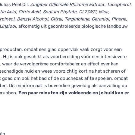
ulcis Peel Oil
, Zingiber Officinale Rhizome Extract, Tocopherol,
c Acid, Citric Acid, Sodium Phytate, CI 77491, Mica,
neol, Benzyl Alcohol, Citral, Terpinolene, Geraniol, Pinene,
Linalool.
afkomstig uit gecontroleerde biologische landbouw
 producten, omdat een glad oppervlak vaak zorgt voor een
. Hij is ook geschikt als voorbereiding vóór een intensievere
), waar de vervolgcrème comfortabeler en effectiever kan
beschadigde huid en wees voorzichtig kort na het scheren of
het goed om ook het bad of de douchebak af te spoelen, omdat
ten. Dit miniformaat is bovendien geweldig als aanvulling op
scrubben.
Een paar minuten zijn voldoende en je huid kan er
iën