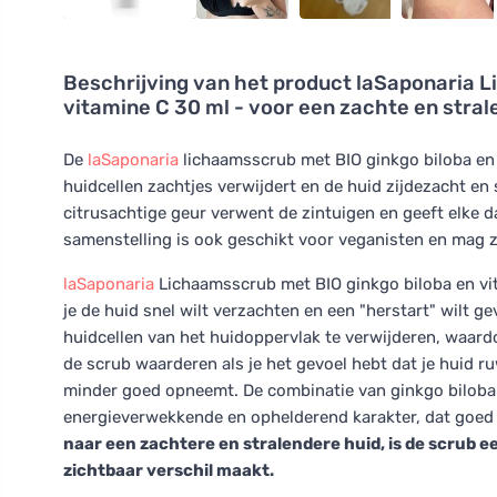
Beschrijving van het product
laSaponaria L
vitamine C 30 ml - voor een zachte en stral
De
laSaponaria
lichaamsscrub met BIO ginkgo biloba en v
huidcellen zachtjes verwijdert en de huid zijdezacht en
citrusachtige geur verwent de zintuigen en geeft elke da
samenstelling is ook geschikt voor veganisten en mag z
laSaponaria
Lichaamsscrub met BIO ginkgo biloba en vit
je de huid snel wilt verzachten en een "herstart" wilt 
huidcellen van het huidoppervlak te verwijderen, waardoo
de scrub waarderen als je het gevoel hebt dat je huid r
minder goed opneemt. De combinatie van ginkgo biloba 
energieverwekkende en ophelderend karakter, dat goed 
naar een zachtere en stralendere huid, is de scrub e
zichtbaar verschil maakt.