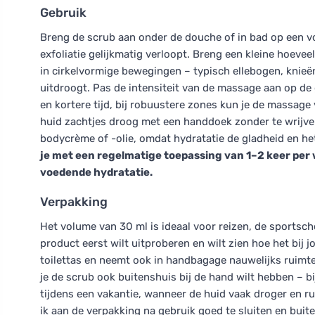
Gebruik
Breng de scrub aan onder de douche of in bad op een v
exfoliatie gelijkmatig verloopt. Breng een kleine hoev
in cirkelvormige bewegingen – typisch ellebogen, knieën,
uitdroogt. Pas de intensiteit van de massage aan op de 
en kortere tijd, bij robuustere zones kun je de massage
huid zachtjes droog met een handdoek zonder te wrijve
bodycrème of -olie, omdat hydratatie de gladheid en he
je met een regelmatige toepassing van 1–2 keer per w
voedende hydratatie.
Verpakking
Het volume van 30 ml is ideaal voor reizen, de sportscho
product eerst wilt uitproberen en wilt zien hoe het bij 
toilettas en neemt ook in handbagage nauwelijks ruimte
je de scrub ook buitenshuis bij de hand wilt hebben – b
tijdens een vakantie, wanneer de huid vaak droger en r
ik aan de verpakking na gebruik goed te sluiten en buit