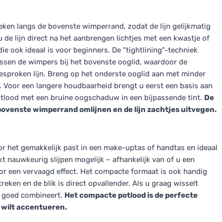
reken langs de bovenste wimperrand, zodat de lijn gelijkmatig
 u de lijn direct na het aanbrengen lichtjes met een kwastje of
ie ook ideaal is voor beginners. De "tightlining"-techniek
ussen de wimpers bij het bovenste ooglid, waardoor de
gesproken lijn. Breng op het onderste ooglid aan met minder
t. Voor een langere houdbaarheid brengt u eerst een basis aan
t potlood met een bruine oogschaduw in een bijpassende tint.
De
 bovenste wimperrand omlijnen en de lijn zachtjes uitvegen.
or het gemakkelijk past in een make-uptas of handtas en ideaal
t nauwkeurig slijpen mogelijk – afhankelijk van of u een
oor een vervaagd effect. Het compacte formaat is ook handig
eken en de blik is direct opvallender. Als u graag wisselt
ie goed combineert.
Het compacte potlood is de perfecte
 wilt accentueren.