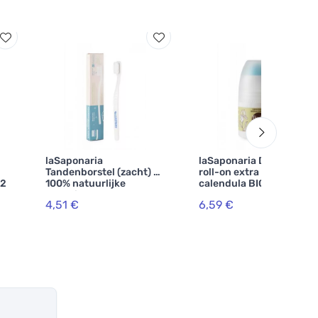
laSaponaria
laSaponaria Deodorant
Tandenborstel (zacht) -
roll-on extra fijn met
(2
100% natuurlijke
calendula BIO (50 ml)
materialen
4,51 €
6,59 €