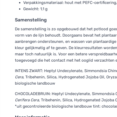
Verpakkingsmateriaal: hout met PEFC-certificering,
Gewicht: 1,1 g
Samenstelling
De samenstelling is zo opgebouwd dat het potlood goed 
vorm van de lijn behoudt. Doorgaans bevat het plantaardi
aanbrengen ondersteunen, en wassen van plantaardige 
kleur gelijkmatig af te geven. De kleurresultaten word
maar toch natuurlijk is. Voor een betere verspreidbaar
toegevoegd die het contact met het ooglid verzachten 
INTENS ZWART: Heptyl Undecylenate, Simmondsia Chine
Cera
, Tribehenin, Silica, Hydrogenated Jojoba Oil, Oryza
biologische landbouw
CHOCOLADEBRUIN: Heptyl Undecylenate, Simmondsia Ch
Cerifera Cera
, Tribehenin, Silica, Hydrogenated Jojoba Oi
*uit gecontroleerde biologische landbouw tint: chocola