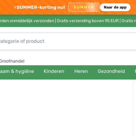
⚡
SUMMER-korting nu!
SUMMER
Naar de app
rden onmiddellijk verzonden |
Gratis verzending boven 95 EUR
| Gratis 
Groothandel
haam & hygiëne
Kinderen
Heren
Gezondheid