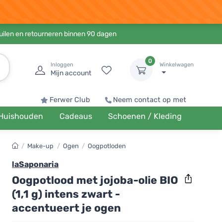
ruilen en retourneren binnen 90 dagen
0
Inloggen
Winkelwagen
Mijn account
Ferwer Club
Neem contact op met
Huishouden
Cadeaus
Schoenen / Kleding
/
Make-up
/
Ogen
/
Oogpotloden
laSaponaria
Oogpotlood met jojoba-olie BIO
(1,1 g) intens zwart -
accentueert je ogen