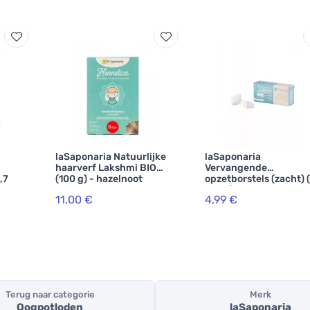
laSaponaria Natuurlijke
laSaponaria
haarverf Lakshmi BIO
Vervangende
,7
(100 g) - hazelnoot
opzetborstels (zacht) 
stuks)
11,00 €
4,99 €
Terug naar categorie
Merk
Oogpotloden
laSaponaria