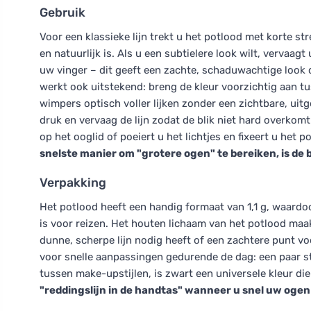
Gebruik
Voor een klassieke lijn trekt u het potlood met korte st
en natuurlijk is. Als u een subtielere look wilt, vervaagt
uw vinger – dit geeft een zachte, schaduwachtige look d
werkt ook uitstekend: breng de kleur voorzichtig aan t
wimpers optisch voller lijken zonder een zichtbare, uit
druk en vervaag de lijn zodat de blik niet hard overkom
op het ooglid of poeiert u het lichtjes en fixeert u he
snelste manier om "grotere ogen" te bereiken, is de
Verpakking
Het potlood heeft een handig formaat van 1,1 g, waardo
is voor reizen. Het houten lichaam van het potlood maak
dunne, scherpe lijn nodig heeft of een zachtere punt v
voor snelle aanpassingen gedurende de dag: een paar str
tussen make-upstijlen, is zwart een universele kleur d
"reddingslijn in de handtas" wanneer u snel uw ogen