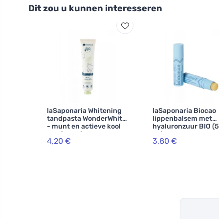
Dit zou u kunnen interesseren
laSaponaria Whitening
laSaponaria Biocao
tandpasta WonderWhite
lippenbalsem met
- munt en actieve kool
hyaluronzuur BIO (5
BIO (75 ml)
ml)
4,20 €
3,80 €