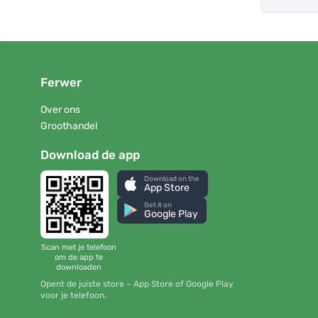
Ferwer
Over ons
Groothandel
Download de app
Download on the
App Store
Get it on
Google Play
Scan met je telefoon
om de app te
downloaden
Opent de juiste store – App Store of Google Play
voor je telefoon.