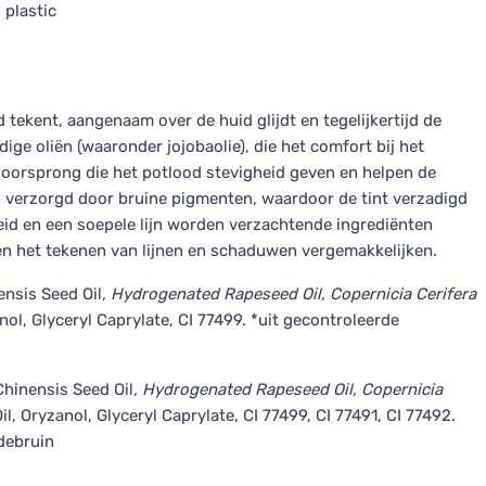
 plastic
tekent, aangenaam over de huid glijdt en tegelijkertijd de
ge oliën (waaronder jojobaolie), die het comfort bij het
oorsprong die het potlood stevigheid geven en helpen de
en verzorgd door bruine pigmenten, waardoor de tint verzadigd
heid en een soepele lijn worden verzachtende ingrediënten
en het tekenen van lijnen en schaduwen vergemakkelijken.
nsis Seed Oil
, Hydrogenated Rapeseed Oil, Copernicia Cerifera
nol, Glyceryl Caprylate, CI 77499. *uit gecontroleerde
inensis Seed Oil
, Hydrogenated Rapeseed Oil, Copernicia
l, Oryzanol, Glyceryl Caprylate, CI 77499, CI 77491, CI 77492.
debruin