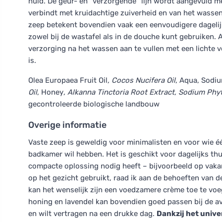
huid. De geur- en "verzorgende" lijn wordt aangevuld m
verbindt met kruidachtige zuiverheid en van het wassen
zeep betekent bovendien vaak een eenvoudigere dagelijk
zowel bij de wastafel als in de douche kunt gebruiken. A
verzorging na het wassen aan te vullen met een lichte
is.
Olea Europaea Fruit Oil
, Cocos Nucifera Oil
, Aqua, Sodi
Oil
, Honey
, Alkanna Tinctoria Root Extract, Sodium Phyta
gecontroleerde biologische landbouw
Overige informatie
Vaste zeep is geweldig voor minimalisten en voor wie é
badkamer wil hebben. Het is geschikt voor dagelijks thu
compacte oplossing nodig heeft – bijvoorbeeld op vakan
op het gezicht gebruikt, raad ik aan de behoeften van d
kan het wenselijk zijn een voedzamere crème toe te voeg
honing en lavendel kan bovendien goed passen bij de av
en wilt vertragen na een drukke dag.
Dankzij het unive