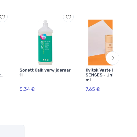
g
Sonett Kalk verwijderaar
Kvitok Vaste Deodorant
te
1 l
SENSES - Universe 45
ml
5,34 €
7,65 €