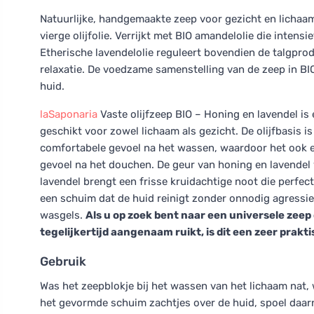
Natuurlijke, handgemaakte zeep voor gezicht en lichaa
vierge olijfolie. Verrijkt met BIO amandelolie die intens
Etherische lavendelolie reguleert bovendien de talgpro
relaxatie. De voedzame samenstelling van de zeep in BI
huid.
laSaponaria
Vaste olijfzeep BIO – Honing en lavendel is 
geschikt voor zowel lichaam als gezicht. De olijfbasis 
comfortabele gevoel na het wassen, waardoor het ook ee
gevoel na het douchen. De geur van honing en lavendel
lavendel brengt een frisse kruidachtige noot die perfect
een schuim dat de huid reinigt zonder onnodig agressief 
wasgels.
Als u op zoek bent naar een universele zeep 
tegelijkertijd aangenaam ruikt, is dit een zeer prakt
Gebruik
Was het zeepblokje bij het wassen van het lichaam nat,
het gevormde schuim zachtjes over de huid, spoel daarna