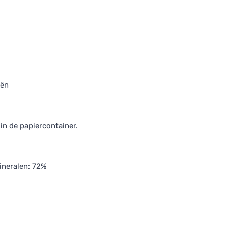
iën
in de papiercontainer.
ineralen: 72%