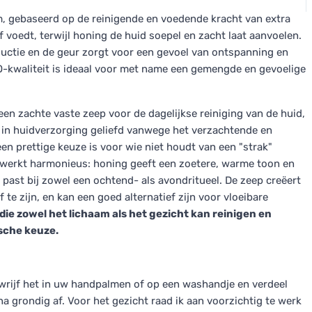
m, gebaseerd op de reinigende en voedende kracht van extra
ief voedt, terwijl honing de huid soepel en zacht laat aanvoelen.
ductie en de geur zorgt voor een gevoel van ontspanning en
O-kwaliteit is ideaal voor met name een gemengde en gevoelige
een zachte vaste zeep voor de dagelijkse reiniging van de huid,
is in huidverzorging geliefd vanwege het verzachtende en
n prettige keuze is voor wie niet houdt van een "strak"
 werkt harmonieus: honing geeft een zoetere, warme toon en
 past bij zowel een ochtend- als avondritueel. De zeep creëert
te zijn, en kan een goed alternatief zijn voor vloeibare
die zowel het lichaam als het gezicht kan reinigen en
ische keuze.
 wrijf het in uw handpalmen of op een washandje en verdeel
 grondig af. Voor het gezicht raad ik aan voorzichtig te werk