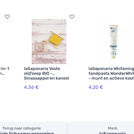
-in-1
laSaponaria Vaste
laSaponaria Whitenin
n
olijfzeep BIO -
tandpasta WonderWhi
Sinaasappel en kaneel
- munt en actieve kool
 in
(100 g)
BIO (75 ml)
4,36 €
4,20 €
g
Terug naar categorie
Merk
iale lichaamsverzorging
laSaponaria