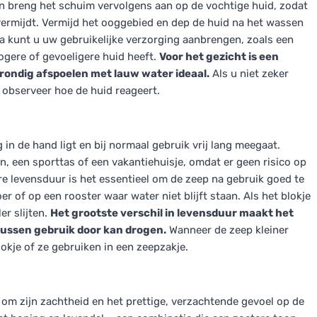
n breng het schuim vervolgens aan op de vochtige huid, zodat
 vermijdt. Vermijd het ooggebied en dep de huid na het wassen
a kunt u uw gebruikelijke verzorging aanbrengen, zoals een
ogere of gevoeligere huid heeft.
Voor het gezicht is een
rondig afspoelen met lauw water ideaal.
Als u niet zeker
observeer hoe de huid reageert.
g in de hand ligt en bij normaal gebruik vrij lang meegaat.
en, een sporttas of een vakantiehuisje, omdat er geen risico op
re levensduur is het essentieel om de zeep na gebruik goed te
 of op een rooster waar water niet blijft staan. Als het blokje
er slijten.
Het grootste verschil in levensduur maakt het
tussen gebruik door kan drogen.
Wanneer de zeep kleiner
kje of ze gebruiken in een zeepzakje.
 om zijn zachtheid en het prettige, verzachtende gevoel op de