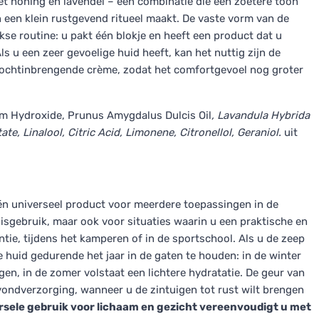
et honing en lavendel – een combinatie die een zoetere toon
 een klein rustgevend ritueel maakt. De vaste vorm van de
se routine: u pakt één blokje en heeft een product dat u
ls u een zeer gevoelige huid heeft, kan het nuttig zijn de
 vochtinbrengende crème, zodat het comfortgevoel nog groter
um Hydroxide, Prunus Amygdalus Dulcis Oil
, Lavandula Hybrida
te, Linalool, Citric Acid, Limonene, Citronellol, Geraniol.
uit
én universeel product voor meerdere toepassingen in de
isgebruik, maar ook voor situaties waarin u een praktische en
tie, tijdens het kamperen of in de sportschool. Als u de zeep
e huid gedurende het jaar in de gaten te houden: in de winter
en, in de zomer volstaat een lichtere hydratatie. De geur van
ondverzorging, wanneer u de zintuigen tot rust wilt brengen
rsele gebruik voor lichaam en gezicht vereenvoudigt u met