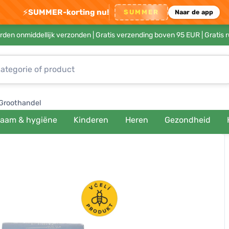
⚡
SUMMER-korting nu!
SUMMER
Naar de app
rden onmiddellijk verzonden |
Gratis verzending boven 95 EUR
| Gratis 
Groothandel
haam & hygiëne
Kinderen
Heren
Gezondheid