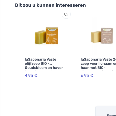
Dit zou u kunnen interesseren
laSaponaria Vaste
laSaponaria Vaste 2
olijfzeep BIO -
zeep voor lichaam e
Goudsbloem en haver
haar met BIO-
(100 g) - geschikt voor
lijnzaadolie (100 g) -
4,95 €
6,95 €
lichaam en gezicht
papieren verpakkin
Spec