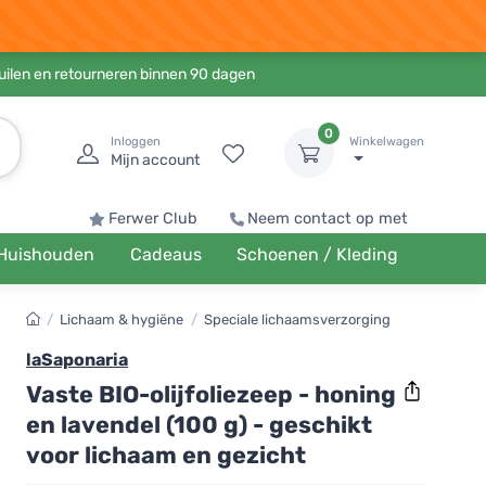
ruilen en retourneren binnen 90 dagen
0
Inloggen
Winkelwagen
Mijn account
Ferwer Club
Neem contact op met
Huishouden
Cadeaus
Schoenen / Kleding
/
Lichaam & hygiëne
/
Speciale lichaamsverzorging
laSaponaria
Vaste BIO-olijfoliezeep - honing
en lavendel (100 g) - geschikt
voor lichaam en gezicht