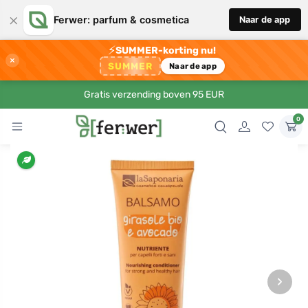
×
Ferwer: parfum & cosmetica
Naar de app
⚡
SUMMER-korting nu!
×
SUMMER
Naar de app
Gratis verzending boven 95 EUR
0
›