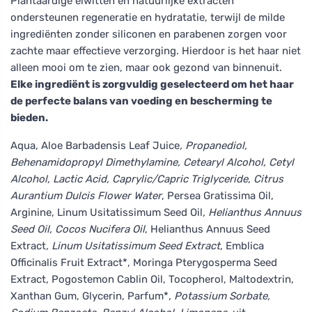
Plantaardige eiwitten en natuurlijke extracten
ondersteunen regeneratie en hydratatie, terwijl de milde
ingrediënten zonder siliconen en parabenen zorgen voor
zachte maar effectieve verzorging. Hierdoor is het haar niet
alleen mooi om te zien, maar ook gezond van binnenuit.
Elke ingrediënt is zorgvuldig geselecteerd om het haar
de perfecte balans van voeding en bescherming te
bieden.
Aqua, Aloe Barbadensis Leaf Juice
, Propanediol,
Behenamidopropyl Dimethylamine, Cetearyl Alcohol, Cetyl
Alcohol, Lactic Acid, Caprylic/Capric Triglyceride, Citrus
Aurantium Dulcis Flower Water
, Persea Gratissima Oil,
Arginine, Linum Usitatissimum Seed Oil
, Helianthus Annuus
Seed Oil, Cocos Nucifera Oil
, Helianthus Annuus Seed
Extract
, Linum Usitatissimum Seed Extract
, Emblica
Officinalis Fruit Extract*, Moringa Pterygosperma Seed
Extract, Pogostemon Cablin Oil, Tocopherol, Maltodextrin,
Xanthan Gum, Glycerin, Parfum*
, Potassium Sorbate,