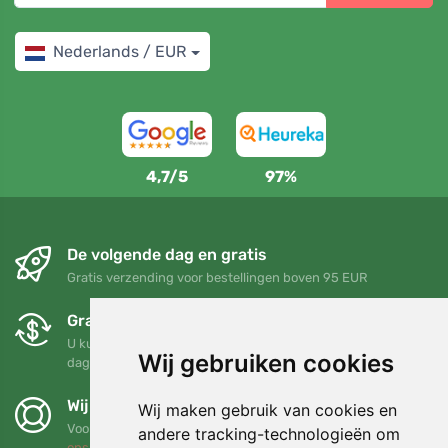
Nederlands / EUR
4,7/5
97%
De volgende dag en gratis
Gratis verzending voor bestellingen boven 95 EUR
Gratis ruilen en retourneren
U kunt uw bestelling op elk gewenst moment binnen 90
Wij gebruiken cookies
dagen retourneren of ruilen
Wij steunen Trees.org
Wij maken gebruik van cookies en
Voor elke bestelling planten we een boom! Lees meer
Over
andere tracking-technologieën om
ons
.