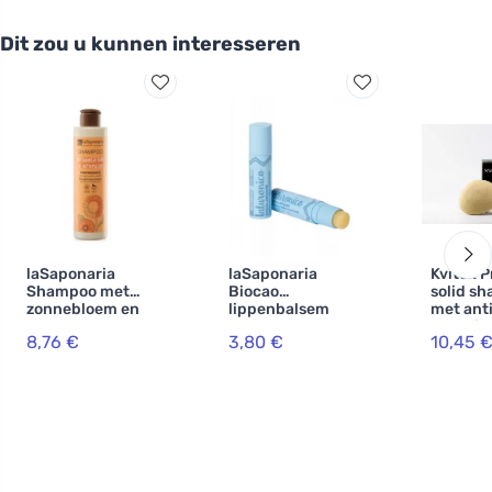
Dit zou u kunnen interesseren
laSaponaria
laSaponaria
Kvitok P
Shampoo met
Biocao
solid s
zonnebloem en
lippenbalsem
met ant
zoete
met
pollutio
8,76 €
3,80 €
10,45 
sinaasappel BIO
hyaluronzuur BIO
besche
(200 ml)
(5,7 ml)
Hair Boo
g