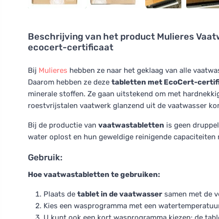
Beschrijving van het product
Mulieres Vaatw
ecocert-certificaat
Bij
Mulieres
hebben ze naar het geklaag van alle vaatwas
Daarom hebben ze deze
tabletten met EcoCert-certif
minerale stoffen. Ze gaan uitstekend om met hardnekki
roestvrijstalen vaatwerk glanzend uit de vaatwasser ko
Bij de productie van
vaatwastabletten
is geen druppel 
water oplost en hun geweldige reinigende capaciteiten
Gebruik:
Hoe vaatwastabletten te gebruiken:
Plaats de
tablet in de vaatwasser
samen met de v
Kies een wasprogramma met een watertemperatuur 
U kunt ook een kort wasprogramma kiezen; de tablette