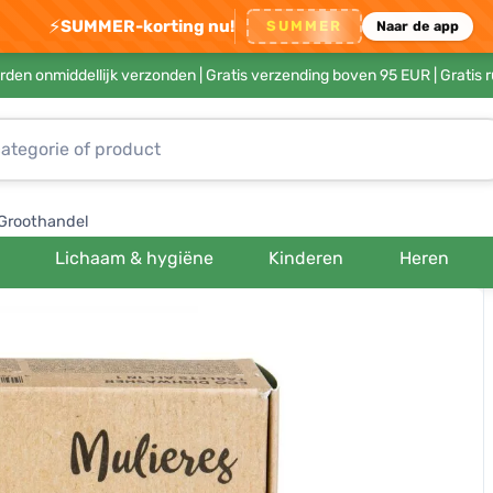
⚡
SUMMER-korting nu!
SUMMER
Naar de app
rden onmiddellijk verzonden |
Gratis verzending boven 95 EUR
| Gratis 
Groothandel
Lichaam & hygiëne
Kinderen
Heren