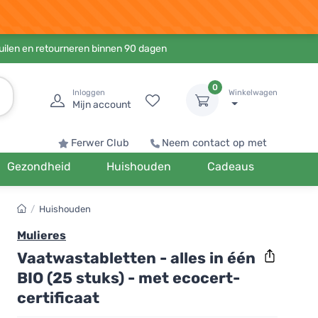
ruilen en retourneren binnen 90 dagen
0
Inloggen
Winkelwagen
Mijn account
Ferwer Club
Neem contact op met
Gezondheid
Huishouden
Cadeaus
/
Huishouden
Mulieres
Vaatwastabletten - alles in één
BIO (25 stuks) - met ecocert-
certificaat