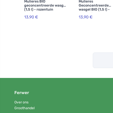
Mulieres BIO
Mulieres
geconcentreerde wasgel
Geconcentreerde
(1,5 l) - rozentuin
wasgel BIO (1,5 l) -
Nordic forest
13,90 €
13,90 €
Ferwer
Over ons
Groothandel