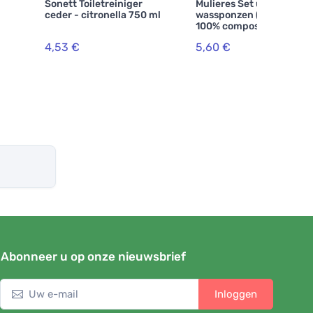
Sonett Toiletreiniger
Mulieres Set universele
ceder - citronella 750 ml
wassponzen (3 stuks) -
100% composteerbaar
4,53 €
5,60 €
Abonneer u op onze nieuwsbrief
Inloggen