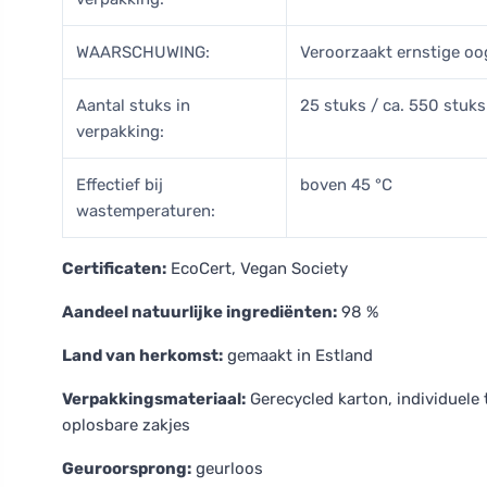
WAARSCHUWING:
Veroorzaakt ernstige oog
Aantal stuks in
25 stuks / ca. 550 stuks
verpakking:
Effectief bij
boven 45 °C
wastemperaturen:
Certificaten:
EcoCert, Vegan Society
Aandeel natuurlijke ingrediënten:
98 %
Land van herkomst:
gemaakt in Estland
Verpakkingsmateriaal:
Gerecycled karton, individuele 
oplosbare zakjes
Geuroorsprong:
geurloos