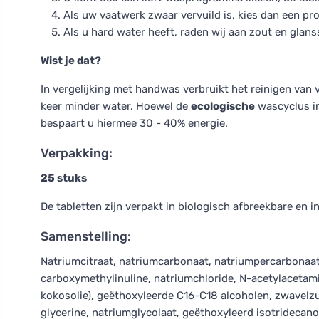
Als uw vaatwerk zwaar vervuild is, kies dan een 
Als u hard water heeft, raden wij aan zout en glan
Wist je dat?
In vergelijking met handwas verbruikt het reinigen van 
keer minder water. Hoewel de
ecologische
wascyclus in
bespaart u hiermee 30 - 40% energie.
Verpakking:
25 stuks
De tabletten zijn verpakt in biologisch afbreekbare en i
Samenstelling:
Natriumcitraat, natriumcarbonaat, natriumpercarbonaat,
carboxymethylinuline, natriumchloride, N-acetylacetami
kokosolie), geëthoxyleerde C16-C18 alcoholen, zwavelzu
glycerine, natriumglycolaat, geëthoxyleerd isotridecano