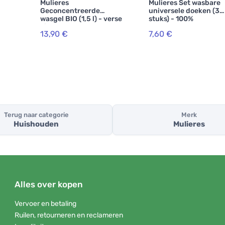
Mulieres
Mulieres Set wasbare
Geconcentreerde
universele doeken (3
wasgel BIO (1,5 l) - verse
stuks) - 100%
citrusvruchten
composteerbaar
13,90 €
7,60 €
Terug naar categorie
Merk
Huishouden
Mulieres
Alles over kopen
Vervoer en betaling
Ruilen, retourneren en reclameren