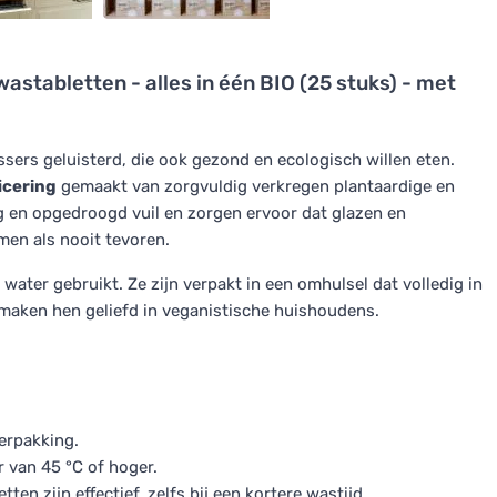
astabletten - alles in één BIO (25 stuks) - met
sers geluisterd, die ook gezond en ecologisch willen eten.
icering
gemaakt van zorgvuldig verkregen plantaardige en
g en opgedroogd vuil en zorgen ervoor dat glazen en
men als nooit tevoren.
water gebruikt. Ze zijn verpakt in een omhulsel dat volledig in
 maken hen geliefd in veganistische huishoudens.
erpakking.
van 45 °C of hoger.
n zijn effectief, zelfs bij een kortere wastijd.