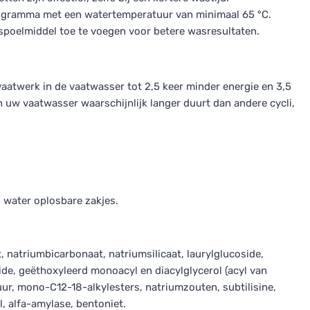
programma met een watertemperatuur van minimaal 65 °C.
sspoelmiddel toe te voegen voor betere wasresultaten.
vaatwerk in de vaatwasser tot 2,5 keer minder energie en 3,5
 uw vaatwasser waarschijnlijk langer duurt dan andere cycli,
n water oplosbare zakjes.
 natriumbicarbonaat, natriumsilicaat, laurylglucoside,
de, geëthoxyleerd monoacyl en diacylglycerol (acyl van
ur, mono-C12-18-alkylesters, natriumzouten, subtilisine,
l, alfa-amylase, bentoniet.