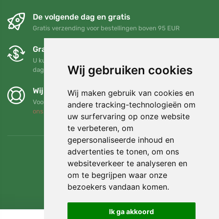
De volgende dag en gratis
Gratis verzending voor bestellingen boven 95 EUR
Gratis ruilen en retourneren
U kunt uw bestelling op elk gewenst moment binnen 90
Wij gebruiken cookies
dagen retourneren of ruilen
Wij steunen Trees.org
Wij maken gebruik van cookies en
Voor elke bestelling planten we een boom! Lees meer
Over
andere tracking-technologieën om
ons
.
uw surfervaring op onze website
te verbeteren, om
gepersonaliseerde inhoud en
advertenties te tonen, om ons
websiteverkeer te analyseren en
om te begrijpen waar onze
bezoekers vandaan komen.
Ik ga akkoord