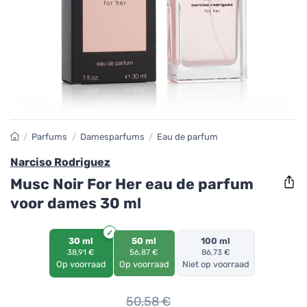
/
Parfums
/
Damesparfums
/
Eau de parfum
Narciso Rodriguez
Musc Noir For Her eau de parfum
voor dames 30 ml
30 ml
50 ml
100 ml
38,91 €
56,87 €
86,73 €
Op voorraad
Op voorraad
Niet op voorraad
50,58
€