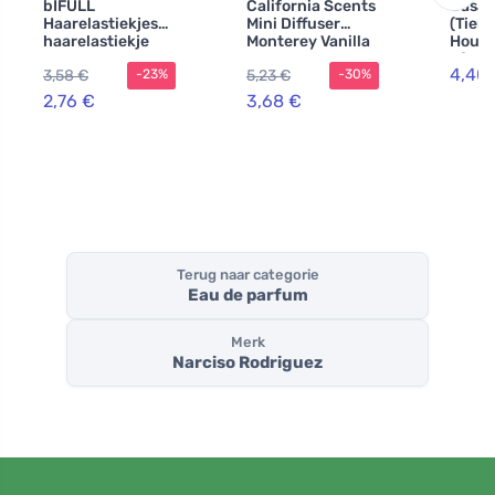
bIFULL
California Scents
Casa 
Haarelastiekjes
Mini Diffuser
(Tierr
haarelastiekje
Monterey Vanilla
Hout
blauw
geur voor de auto
afwas
4,40
3,58 €
5,23 €
-23%
-30%
2 x 3 ml
met
verwi
2,76 €
3,68 €
kop
Terug naar categorie
Eau de parfum
Merk
Narciso Rodriguez