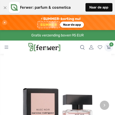
×
Ferwer: parfum & cosmetica
Naar de app
⚡
SUMMER-korting nu!
×
SUMMER
Naar de app
Gratis verzending boven 95 EUR
0
›