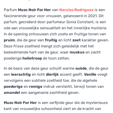
Parfum
Musc Noir For Her
van
Narciso Rodriguez
is een
fascinerende geur voor vrouwen, gelanceerd in 2021. Dit
parfum, gecreëerd door parfumeur Sonia Constant, is een
ode aan vrouwelijke sensualiteit en het innerlijke mysterie.
In de opening ontvouwen zich zoete en fruitige tonen van
pruim
, die de geur een
fruitig
en licht
zoet
karakter geven.
Deze frisse zoetheid mengt zich geleidelijk met het
bedwelmende hart van de geur, waar
muskus
en zacht
poederige
heliotroop
de toon zetten.
In de basis van deze geur schuilt warme
suède
, die de geur
een
leerachtig
en licht
dierlijk
accent geeft.
Vanille
voegt
vervolgens een subtiele zoetheid toe, die de algehele
poederige
en
romige
indruk versterkt, terwijl tonen van
amandel
een aangename zachtheid geven.
Musc Noir For Her
is een verfijnde geur die de mysterieuze
kant van vrouwelijke schoonheid viert en de kracht van