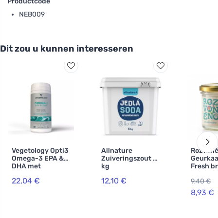
Productcode
NEB009
Dit zou u kunnen interesseren
Vegetology Opti3
Allnature
Rozvon
Omega-3 EPA &
Zuiveringszout 5
Geurkaa
DHA met
kg
Fresh br
vitamine D 60
ml) - me
22,04 €
12,10 €
9,40 €
capsules
eucalyp
citroen
8,93 €