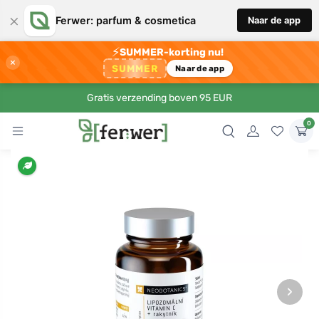
×
Ferwer: parfum & cosmetica
Naar de app
⚡
SUMMER-korting nu!
×
SUMMER
Naar de app
Gratis verzending boven 95 EUR
0
›