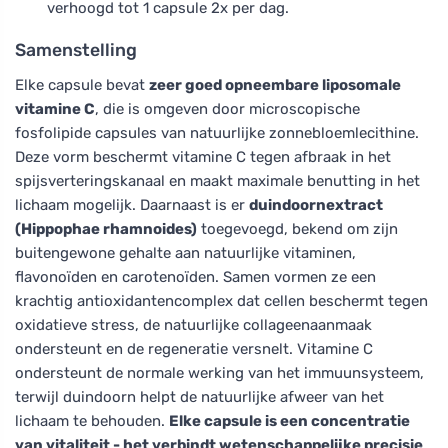
verhoogd tot 1 capsule 2x per dag.
Samenstelling
Elke capsule bevat
zeer goed opneembare liposomale
vitamine C
, die is omgeven door microscopische
fosfolipide capsules van natuurlijke zonnebloemlecithine.
Deze vorm beschermt vitamine C tegen afbraak in het
spijsverteringskanaal en maakt maximale benutting in het
lichaam mogelijk. Daarnaast is er
duindoornextract
(Hippophae rhamnoides)
toegevoegd, bekend om zijn
buitengewone gehalte aan natuurlijke vitaminen,
flavonoïden en carotenoïden. Samen vormen ze een
krachtig antioxidantencomplex dat cellen beschermt tegen
oxidatieve stress, de natuurlijke collageenaanmaak
ondersteunt en de regeneratie versnelt. Vitamine C
ondersteunt de normale werking van het immuunsysteem,
terwijl duindoorn helpt de natuurlijke afweer van het
lichaam te behouden.
Elke capsule is een concentratie
van vitaliteit - het verbindt wetenschappelijke precisie