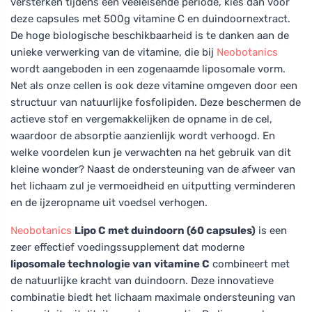
versterken tijdens een veeleisende periode, kies dan voor
deze capsules met 500g vitamine C en duindoornextract.
De hoge biologische beschikbaarheid is te danken aan de
unieke verwerking van de vitamine, die bij
Neobotanics
wordt aangeboden in een zogenaamde liposomale vorm.
Net als onze cellen is ook deze vitamine omgeven door een
structuur van natuurlijke fosfolipiden. Deze beschermen de
actieve stof en vergemakkelijken de opname in de cel,
waardoor de absorptie aanzienlijk wordt verhoogd. En
welke voordelen kun je verwachten na het gebruik van dit
kleine wonder? Naast de ondersteuning van de afweer van
het lichaam zul je vermoeidheid en uitputting verminderen
en de ijzeropname uit voedsel verhogen.
Neobotanics
Lipo C met duindoorn (60 capsules)
is een
zeer effectief voedingssupplement dat moderne
liposomale technologie van vitamine C
combineert met
de natuurlijke kracht van duindoorn. Deze innovatieve
combinatie biedt het lichaam maximale ondersteuning van