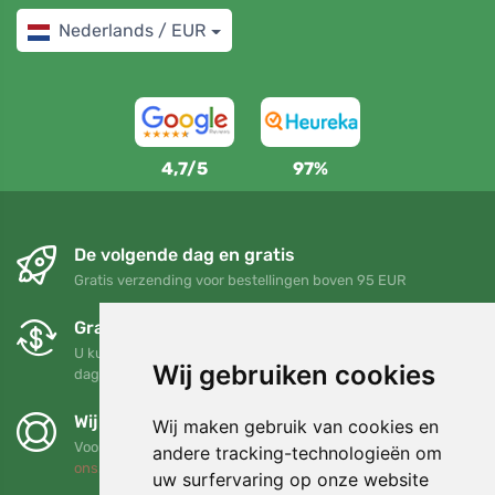
Nederlands / EUR
4,7/5
97%
De volgende dag en gratis
Gratis verzending voor bestellingen boven 95 EUR
Gratis ruilen en retourneren
U kunt uw bestelling op elk gewenst moment binnen 90
Wij gebruiken cookies
dagen retourneren of ruilen
Wij steunen Trees.org
Wij maken gebruik van cookies en
Voor elke bestelling planten we een boom! Lees meer
Over
andere tracking-technologieën om
ons
.
uw surfervaring op onze website