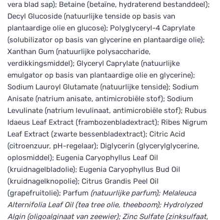
vera blad sap); Betaine (betaïne, hydraterend bestanddeel);
Decyl Glucoside (natuurlijke tenside op basis van
plantaardige olie en glucose); Polyglyceryl-4 Caprylate
(solubilizator op basis van glycerine en plantaardige olie);
Xanthan Gum (natuurlijke polysaccharide,
verdikkingsmiddel); Glyceryl Caprylate (natuurlijke
emulgator op basis van plantaardige olie en glycerine);
Sodium Lauroyl Glutamate (natuurlijke tenside); Sodium
Anisate (natrium anisate, antimicrobiële stof); Sodium
Levulinate (natrium levulinaat, antimicrobiële stof); Rubus
Idaeus Leaf Extract (frambozenbladextract); Ribes Nigrum
Leaf Extract (zwarte bessenbladextract); Citric Acid
(citroenzuur, pH-regelaar); Diglycerin (glycerylglycerine,
oplosmiddel); Eugenia Caryophyllus Leaf Oil
(kruidnagelbladolie); Eugenia Caryophyllus Bud Oil
(kruidnagelknopolie); Citrus Grandis Peel Oil
(grapefruitolie); Parfum
(natuurlijke parfum); Melaleuca
Alternifolia Leaf Oil (tea tree olie, theeboom); Hydrolyzed
Algin (oligoalginaat van zeewier); Zinc Sulfate (zinksulfaat,