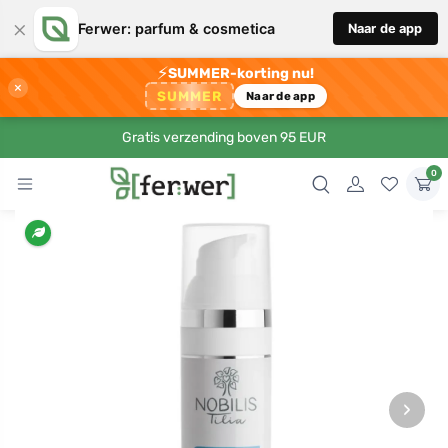
×
Ferwer: parfum & cosmetica
Naar de app
⚡
SUMMER-korting nu!
×
SUMMER
Naar de app
Gratis verzending boven 95 EUR
0
›