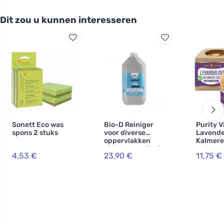
Dit zou u kunnen interesseren
Sonett Eco was
Bio-D Reiniger
Purity V
spons 2 stuks
voor diverse
Lavende
oppervlakken
Kalmer
oranje - bus (5 L)
Crème 4
4,53 €
23,90 €
11,75 €