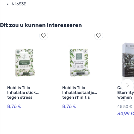
N1653B
Dit zou u kunnen interesseren
Nobilis Tilia
Nobilis Tilia
Calvin K
Inhalatie stick
Inhalatiestaafje
Eternity
tegen stress
tegen rhinitis
Women
Reflecti
8,76 €
8,76 €
45,50 €
de parf
vrouwen
34,99 