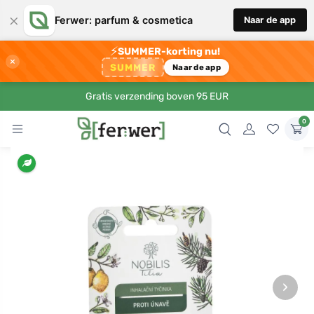
×
Ferwer: parfum & cosmetica
Naar de app
⚡
SUMMER-korting nu!
×
SUMMER
Naar de app
Gratis verzending boven 95 EUR
0
›