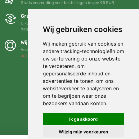
Gratis verzending voor bestellingen boven 95 EUR
Gratis ruilen en retourneren
U kunt uw bestelling op elk gewenst moment binnen 90
Wij gebruiken cookies
dagen retourneren of ruilen
Wij steunen Trees.org
Wij maken gebruik van cookies en
Voor elke bestelling planten we een boom! Lees meer
Over
andere tracking-technologieën om
ons
.
uw surfervaring op onze website
te verbeteren, om
gepersonaliseerde inhoud en
advertenties te tonen, om ons
websiteverkeer te analyseren en
om te begrijpen waar onze
bezoekers vandaan komen.
Ik ga akkoord
Wijzig mijn voorkeuren