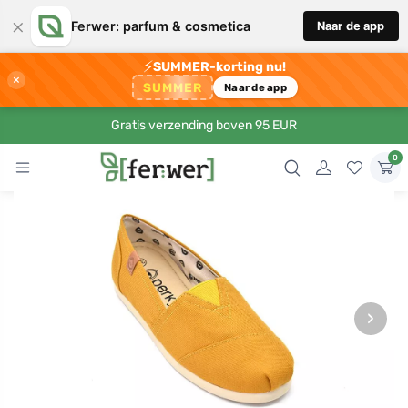
×
Ferwer: parfum & cosmetica
Naar de app
⚡
SUMMER-korting nu!
×
SUMMER
Naar de app
Gratis verzending boven 95 EUR
0
›