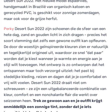
Desert Sun 2022. Het nieuwe model espadrilles,
handgemaakt in Brazilië van organisch katoen en
gerecycled PVC, is geschikt voor zonnige zomerdagen,
maar ook voor de grijze herfst.
Perky
Desert Sun 2022 zijn schoenen die de sfeer van een
hete dag, zand en gouden licht in zich dragen - precies het
soort stemming dat zelfs een gewone outfit kan opfleuren.
De door de woestijn geïnspireerde kleuren zien er natuurlijk
en tegelijkertijd origineel uit, waardoor ze snel "dat paar"
worden dat je kiest wanneer je warmte en energie aan je
stijl wilt toevoegen. Het ontwerp is zo ontworpen dat het
ontspannen maar toch verzorgd uitziet: het past bij
stedelijke kleding, reizen en dagen dat je je comfortabel en
vrij wilt voelen. Desert Sun 2022 draait niet om
schreeuwen - ze zijn een uitgebalanceerde combinatie van
kleur, comfort en een nonchalante flair die werkt over
seizoenen heen.
Trek ze gewoon aan en je outfit krijgt
onmiddellijk een zonnige tint, zonder dat je iets