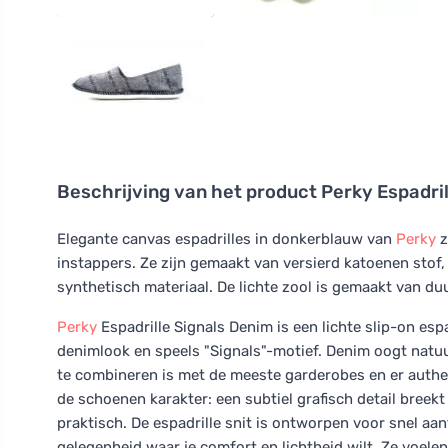
Beschrijving van het product
Perky Espadri
Elegante canvas espadrilles in donkerblauw van
Perky
z
instappers. Ze zijn gemaakt van versierd katoenen stof
synthetisch materiaal. De lichte zool is gemaakt van 
Perky
Espadrille Signals Denim is een lichte slip-on esp
denimlook en speels "Signals"-motief. Denim oogt natuurl
te combineren is met de meeste garderobes en er authent
de schoenen karakter: een subtiel grafisch detail bree
praktisch. De espadrille snit is ontworpen voor snel aa
gelegenheid waar je comfort en lichtheid wilt. Ze voelen