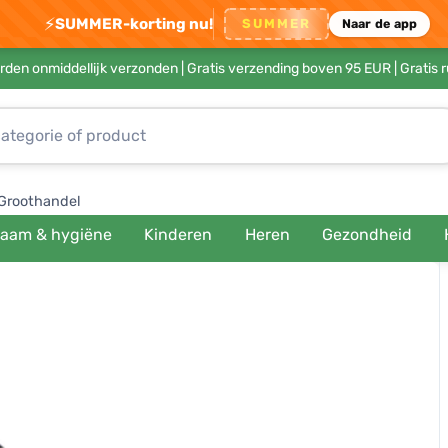
⚡
SUMMER-korting nu!
SUMMER
Naar de app
rden onmiddellijk verzonden |
Gratis verzending boven 95 EUR
| Gratis 
Groothandel
haam & hygiëne
Kinderen
Heren
Gezondheid