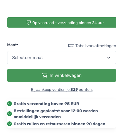
Op voorraad - verzending binnen 24 uur
Maat:
Tabel van afmetingen
In winkelwagen
Bij aankoop verdien je
329
punten.
Gratis verzending boven 95 EUR
Bestellingen geplaatst voor 12:00 worden
onmiddellijk verzonden
Gratis ruilen en retourneren binnen 90 dagen