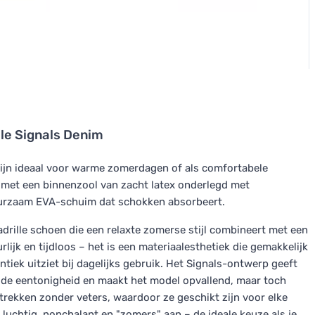
lle Signals Denim
ijn ideaal voor warme zomerdagen of als comfortabele
, met een binnenzool van zacht latex onderlegd met
duurzaam EVA-schuim dat schokken absorbeert.
adrille schoen die een relaxte zomerse stijl combineert met een
ijk en tijdloos – het is een materiaalesthetiek die gemakkelijk
iek uitziet bij dagelijks gebruik. Het Signals-ontwerp geeft
kt de eentonigheid en maakt het model opvallend, maar toch
ntrekken zonder veters, waardoor ze geschikt zijn voor elke
 luchtig, nonchalant en "zomers" aan – de ideale keuze als je