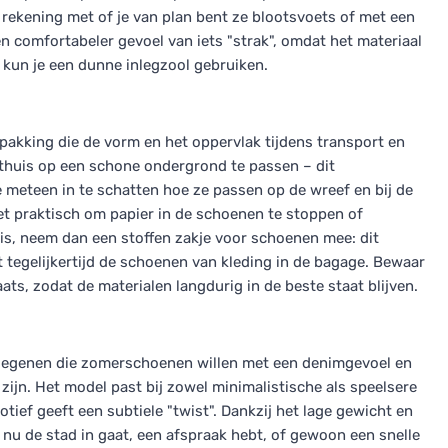
n rekening met of je van plan bent ze blootsvoets of met een
en comfortabeler gevoel van iets "strak", omdat het materiaal
p kun je een dunne inlegzool gebruiken.
kking die de vorm en het oppervlak tijdens transport en
 thuis op een schone ondergrond te passen – dit
e meteen in te schatten hoe ze passen op de wreef en bij de
et praktisch om papier in de schoenen te stoppen of
is, neem dan een stoffen zakje voor schoenen mee: dit
 tegelijkertijd de schoenen van kleding in de bagage. Bewaar
ts, zodat de materialen langdurig in de beste staat blijven.
r degenen die zomerschoenen willen met een denimgevoel en
 zijn. Het model past bij zowel minimalistische als speelsere
otief geeft een subtiele "twist". Dankzij het lage gewicht en
 nu de stad in gaat, een afspraak hebt, of gewoon een snelle