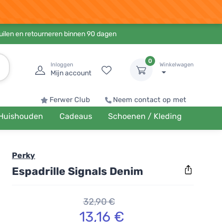
ruilen en retourneren binnen 90 dagen
0
Inloggen
Winkelwagen
Mijn account
Ferwer Club
Neem contact op met
Huishouden
Cadeaus
Schoenen / Kleding
Perky
Espadrille Signals Denim
32,90 €
13,16 €