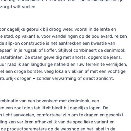
zorgd wilt voelen.
or dagelijks gebruik bij droog weer, vooral in de lente en
 de stad, op vakantie, voor wandelingen op de boulevard, reizen
de slip-on constructie is het aantrekken een kwestie van
paar" in je rugzak of koffer. Stijlvol combineert de denimlook
pasteltinten. Ze staan geweldig met shorts, opgerolde jeans,
ur raad ik aan langdurige natheid en ruw terrein te vermijden.
et een droge borstel, veeg lokale vlekken af met een vochtige
tuurlijk drogen – zonder verwarming of direct zonlicht.
ombinatie van een bovenkant met denimlook, een
een zool die stabiliteit biedt bij dagelijks lopen. De
n licht aanvoelen, comfortabel zijn om te dragen en geschikt
ng kan variëren afhankelijk van de specifieke variant en
in de productparameters op de webshop en het label in de