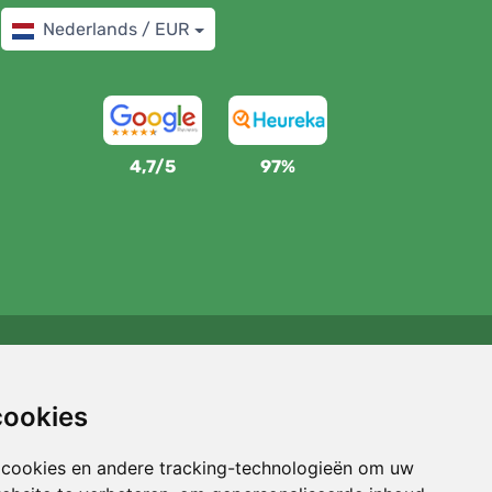
Nederlands / EUR
4,7/5
97%
Wij steunen Trees.org
Voor elke bestelling planten we een boom! Lees meer
cookies
Over ons
.
 cookies en andere tracking-technologieën om uw