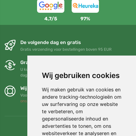
4,7/5
97%
De volgende dag en gratis
Gratis verzending voor bestellingen boven 95 EUR
Gratis ruilen en retourneren
U kunt uw bestelling op elk gewenst moment binnen 90
Wij gebruiken cookies
dagen retourneren of ruilen
Wij steunen Trees.org
Wij maken gebruik van cookies en
Voor elke bestelling planten we een boom! Lees meer
Over
andere tracking-technologieën om
ons
.
uw surfervaring op onze website
te verbeteren, om
gepersonaliseerde inhoud en
advertenties te tonen, om ons
websiteverkeer te analyseren en