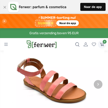
×
Ferwer: parfum & cosmetica
Naar de app
⚡
SUMMER-korting nu!
×
SUMMER
Naar de app
Gratis verzending boven 95 EUR
0
›