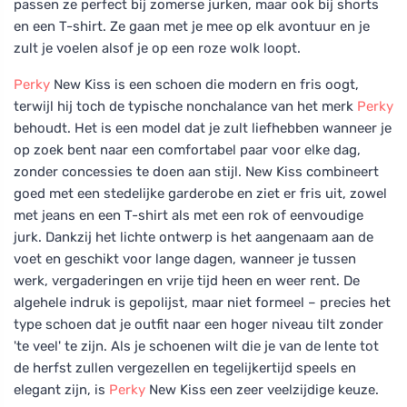
passen ze perfect bij zomerse jurken, maar ook bij shorts
en een T-shirt. Ze gaan met je mee op elk avontuur en je
zult je voelen alsof je op een roze wolk loopt.
Perky
New Kiss is een schoen die modern en fris oogt,
terwijl hij toch de typische nonchalance van het merk
Perky
behoudt. Het is een model dat je zult liefhebben wanneer je
op zoek bent naar een comfortabel paar voor elke dag,
zonder concessies te doen aan stijl. New Kiss combineert
goed met een stedelijke garderobe en ziet er fris uit, zowel
met jeans en een T-shirt als met een rok of eenvoudige
jurk. Dankzij het lichte ontwerp is het aangenaam aan de
voet en geschikt voor lange dagen, wanneer je tussen
werk, vergaderingen en vrije tijd heen en weer rent. De
algehele indruk is gepolijst, maar niet formeel – precies het
type schoen dat je outfit naar een hoger niveau tilt zonder
'te veel' te zijn. Als je schoenen wilt die je van de lente tot
de herfst zullen vergezellen en tegelijkertijd speels en
elegant zijn, is
Perky
New Kiss een zeer veelzijdige keuze.