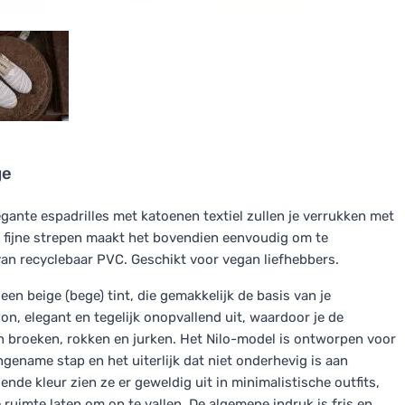
ge
gante espadrilles met katoenen textiel zullen je verrukken met
e fijne strepen maakt het bovendien eenvoudig om te
an recyclebaar PVC. Geschikt voor vegan liefhebbers.
 een beige (bege) tint, die gemakkelijk de basis van je
n, elegant en tegelijk onopvallend uit, waardoor je de
 broeken, rokken en jurken. Het Nilo-model is ontworpen voor
angename stap en het uiterlijk dat niet onderhevig is aan
nde kleur zien ze er geweldig uit in minimalistische outfits,
ruimte laten om op te vallen. De algemene indruk is fris en