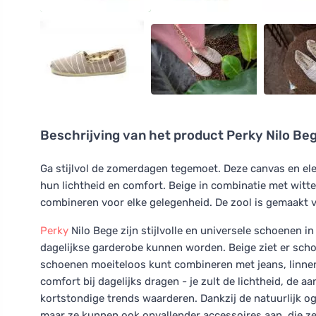
Beschrijving van het product
Perky Nilo Be
Ga stijlvol de zomerdagen tegemoet. Deze canvas en ele
hun lichtheid en comfort. Beige in combinatie met witt
combineren voor elke gelegenheid. De zool is gemaakt v
Perky
Nilo Bege zijn stijlvolle en universele schoenen in
dagelijkse garderobe kunnen worden. Beige ziet er schoo
schoenen moeiteloos kunt combineren met jeans, linnen
comfort bij dagelijks dragen - je zult de lichtheid, de a
kortstondige trends waarderen. Dankzij de natuurlijk oge
maar ze kunnen ook opvallender accessoires aan, die ze 