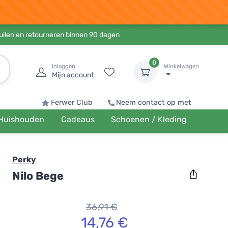
ruilen en retourneren binnen 90 dagen
0
Inloggen
Winkelwagen
Mijn account
Ferwer Club
Neem contact op met
Huishouden
Cadeaus
Schoenen / Kleding
Perky
Nilo Bege
36,91 €
14,76 €