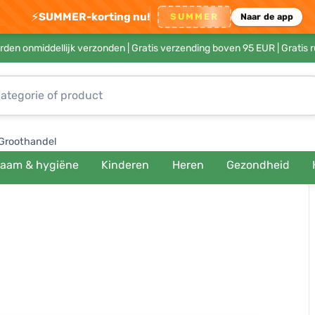
⚡
SUMMER-korting nu!
SUMMER
Naar de app
rden onmiddellijk verzonden |
Gratis verzending boven 95 EUR
| Gratis 
Groothandel
haam & hygiëne
Kinderen
Heren
Gezondheid