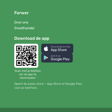
Ferwer
Over ons
Groothandel
Download de app
Download on the
App Store
Get it on
Google Play
Scan met je telefoon
om de app te
downloaden
Opent de juiste store – App Store of Google Play
voor je telefoon.