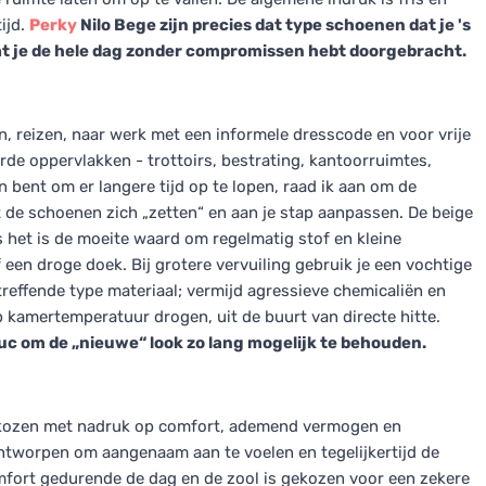
ijd.
Perky
Nilo Bege zijn precies dat type schoenen dat je 's
at je de hele dag zonder compromissen hebt doorgebracht.
, reizen, naar werk met een informele dresscode en voor vrije
rde oppervlakken - trottoirs, bestrating, kantoorruimtes,
n bent om er langere tijd op te lopen, raad ik aan om de
at de schoenen zich „zetten“ en aan je stap aanpassen. De beige
us het is de moeite waard om regelmatig stof en kleine
een droge doek. Bij grotere vervuiling gebruik je een vochtige
reffende type materiaal; vermijd agressieve chemicaliën en
kamertemperatuur drogen, uit de buurt van directe hitte.
ruc om de „nieuwe“ look zo lang mogelijk te behouden.
gekozen met nadruk op comfort, ademend vermogen en
ntworpen om aangenaam aan te voelen en tegelijkertijd de
fort gedurende de dag en de zool is gekozen voor een zekere