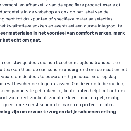
n verschillen afhankelijk van de specifieke productieserie of
productdetails in de webshop en ook op het label van de
ing hebt tot drukpunten of specifieke materiaalselecties
et kwalitatieve sokken en eventueel een dunne inlegzool te
er materialen in het voordeel van comfort werken, merk
ar het echt om gaat.
n een stevige doos die hen beschermt tijdens transport en
 uitpakken thuis op een schone ondergrond om de maat en het
te waard om de doos te bewaren – hij is ideaal voor opslag
enen wil beschermen tegen krassen. Om de vorm te behouden,
hoenspanners te gebruiken; bij lichte tinten helpt het ook om
urt van direct zonlicht, zodat de kleur mooi en gelijkmatig
 het goed om ze eerst schoon te maken en perfect te laten
ing zijn om ervoor te zorgen dat je schoenen er lang