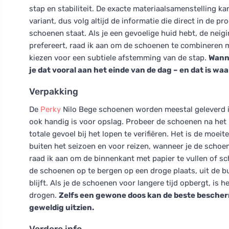
stap en stabiliteit. De exacte materiaalsamenstelling ka
variant, dus volg altijd de informatie die direct in de 
schoenen staat. Als je een gevoelige huid hebt, de neig
prefereert, raad ik aan om de schoenen te combineren m
kiezen voor een subtiele afstemming van de stap.
Wanne
je dat vooral aan het einde van de dag – en dat is wa
Verpakking
De
Perky
Nilo Bege schoenen worden meestal geleverd i
ook handig is voor opslag. Probeer de schoenen na het
totale gevoel bij het lopen te verifiëren. Het is de moei
buiten het seizoen en voor reizen, wanneer je de scho
raad ik aan om de binnenkant met papier te vullen of sc
de schoenen op te bergen op een droge plaats, uit de bu
blijft. Als je de schoenen voor langere tijd opbergt, is
drogen.
Zelfs een gewone doos kan de beste bescherm
geweldig uitzien.
Verdere info