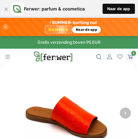
×
Ferwer: parfum & cosmetica
Naar de app
⚡
SUMMER-korting nu!
×
SUMMER
Naar de app
Gratis verzending boven 95 EUR
0
›