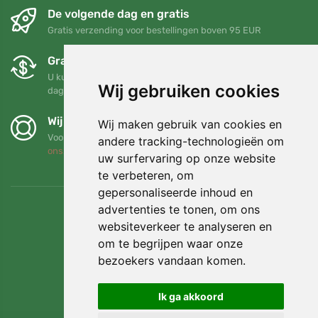
De volgende dag en gratis
Gratis verzending voor bestellingen boven 95 EUR
Gratis ruilen en retourneren
U kunt uw bestelling op elk gewenst moment binnen 90
Wij gebruiken cookies
dagen retourneren of ruilen
Wij steunen Trees.org
Wij maken gebruik van cookies en
Voor elke bestelling planten we een boom! Lees meer
Over
andere tracking-technologieën om
ons
.
uw surfervaring op onze website
te verbeteren, om
gepersonaliseerde inhoud en
advertenties te tonen, om ons
websiteverkeer te analyseren en
om te begrijpen waar onze
bezoekers vandaan komen.
Ik ga akkoord