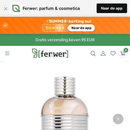
×
Ferwer: parfum & cosmetica
Naar de app
⚡
SUMMER-korting nu!
×
SUMMER
Naar de app
Gratis verzending boven 95 EUR
0
›