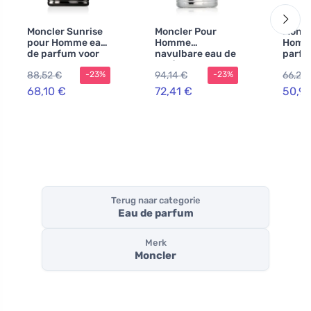
Moncler Sunrise
Moncler Pour
Moncl
pour Homme eau
Homme
Homm
de parfum voor
navulbare eau de
parfu
heren
parfum voor
heren
88,52 €
94,14 €
66,26
-23%
-23%
heren
68,10 €
72,41 €
50,97
Terug naar categorie
Eau de parfum
Merk
Moncler