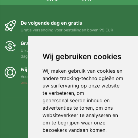
De volgende dag en gratis
Gratis verzending voor bestellingen boven 95 EUR
Gratis ruilen en retourneren
U kunt uw bestelling op elk gewenst moment binnen 90
Wij gebruiken cookies
dagen retourneren of ruilen
Wij steunen Trees.org
Wij maken gebruik van cookies en
Voor elke bestelling planten we een boom! Lees meer
Over
andere tracking-technologieën om
ons
.
uw surfervaring op onze website
te verbeteren, om
gepersonaliseerde inhoud en
advertenties te tonen, om ons
websiteverkeer te analyseren en
om te begrijpen waar onze
bezoekers vandaan komen.