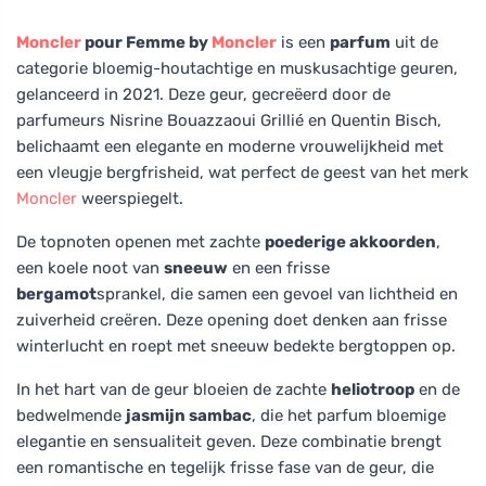
Moncler
pour Femme by
Moncler
is een
parfum
uit de
categorie bloemig-houtachtige en muskusachtige geuren,
gelanceerd in 2021. Deze geur, gecreëerd door de
parfumeurs Nisrine Bouazzaoui Grillié en Quentin Bisch,
belichaamt een elegante en moderne vrouwelijkheid met
een vleugje bergfrisheid, wat perfect de geest van het merk
Moncler
weerspiegelt.
De topnoten openen met zachte
poederige akkoorden
,
een koele noot van
sneeuw
en een frisse
bergamot
sprankel, die samen een gevoel van lichtheid en
zuiverheid creëren. Deze opening doet denken aan frisse
winterlucht en roept met sneeuw bedekte bergtoppen op.
In het hart van de geur bloeien de zachte
heliotroop
en de
bedwelmende
jasmijn sambac
, die het parfum bloemige
elegantie en sensualiteit geven. Deze combinatie brengt
een romantische en tegelijk frisse fase van de geur, die