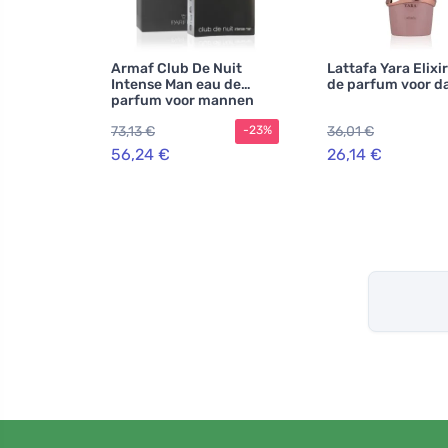
Armaf Club De Nuit
Lattafa Yara Elixi
Intense Man eau de
de parfum voor 
parfum voor mannen
200 ml
73,13 €
36,01 €
-23%
56,24 €
26,14 €