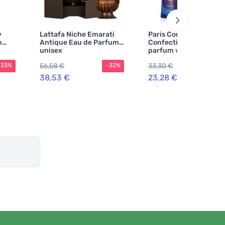
y
Lattafa Niche Emarati
Paris Corner Khair
m
Antique Eau de Parfum
Confection eau de
unisex
parfum voor dames 10
ml
56,58 €
33,30 €
-33%
-32%
-30
38,53 €
23,28 €