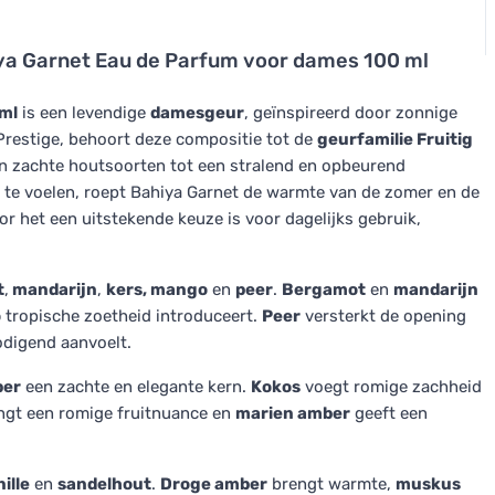
ya Garnet Eau de Parfum voor dames 100 ml
 ml
is een levendige
damesgeur
, geïnspireerd door zonnige
Prestige, behoort deze compositie tot de
geurfamilie Fruitig
n zachte houtsoorten tot een stralend en opbeurend
n te voelen, roept Bahiya Garnet de warmte van de zomer en de
het een uitstekende keuze is voor dagelijks gebruik,
t
,
mandarijn
,
kers,
mango
en
peer
.
Bergamot
en
mandarijn
o
tropische zoetheid introduceert.
Peer
versterkt de opening
nodigend aanvoelt.
ber
een zachte en elegante kern.
Kokos
voegt romige zachheid
gt een romige fruitnuance en
marien amber
geeft een
ille
en
sandelhout
.
Droge amber
brengt warmte,
muskus