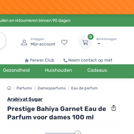
ruilen en retourneren binnen 90 dagen
0
Inloggen
Winkelwagen
Mijn account
Ferwer Club
Neem contact op met
Gezondheid
Huishouden
Cadeaus
/
Parfums
/
Damesparfums
/
Eau de parfum
Arabiyat Sugar
Prestige Bahiya Garnet Eau de
Parfum voor dames 100 ml