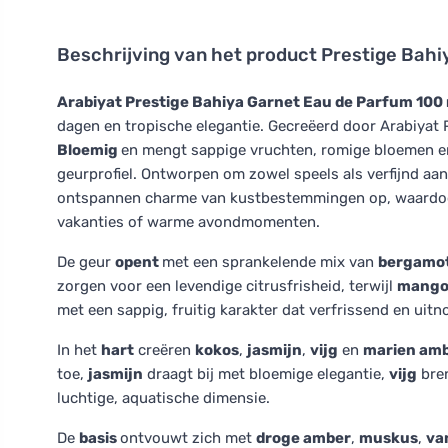
Beschrijving van het product
Prestige Bahi
Arabiyat Prestige Bahiya Garnet Eau de Parfum 100
dagen en tropische elegantie. Gecreëerd door Arabiyat 
Bloemig
en mengt sappige vruchten, romige bloemen e
geurprofiel. Ontworpen om zowel speels als verfijnd aa
ontspannen charme van kustbestemmingen op, waardoor 
vakanties of warme avondmomenten.
De geur
opent
met een sprankelende mix van
bergamo
zorgen voor een levendige citrusfrisheid, terwijl
mang
met een sappig, fruitig karakter dat verfrissend en uit
In het
hart
creëren
kokos
,
jasmijn
,
vijg
en
marien am
toe,
jasmijn
draagt bij met bloemige elegantie,
vijg
bren
luchtige, aquatische dimensie.
De
basis
ontvouwt zich met
droge amber
,
muskus
,
van