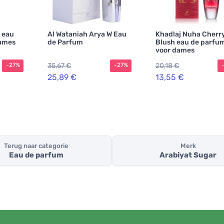
r eau
Al Wataniah Arya W Eau
Khadlaj Nuha Cherr
dames
de Parfum
Blush eau de parfu
voor dames
35,67 €
20,18 €
-27%
-27%
25,89 €
13,55 €
Terug naar categorie
Merk
Eau de parfum
Arabiyat Sugar