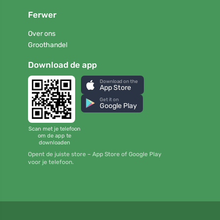
Ferwer
Over ons
Groothandel
Download de app
Download on the
App Store
Get it on
Google Play
Scan met je telefoon
om de app te
downloaden
Opent de juiste store – App Store of Google Play
voor je telefoon.