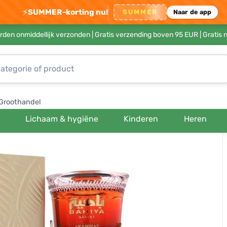
⚡
SUMMER-korting nu!
SUMMER
Naar de app
rden onmiddellijk verzonden |
Gratis verzending boven 95 EUR
| Gratis 
Groothandel
Lichaam & hygiëne
Kinderen
Heren