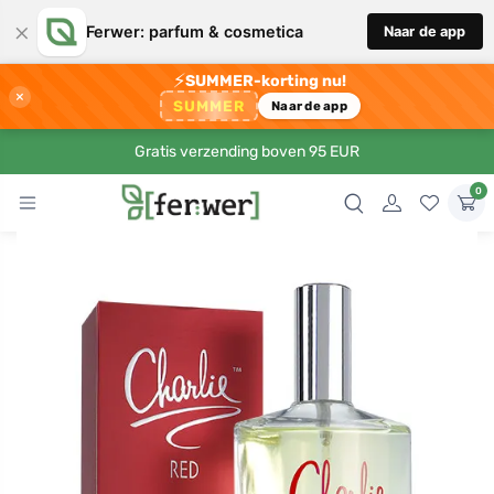
×
Ferwer: parfum & cosmetica
Naar de app
⚡
SUMMER-korting nu!
×
SUMMER
Naar de app
Gratis verzending boven 95 EUR
0