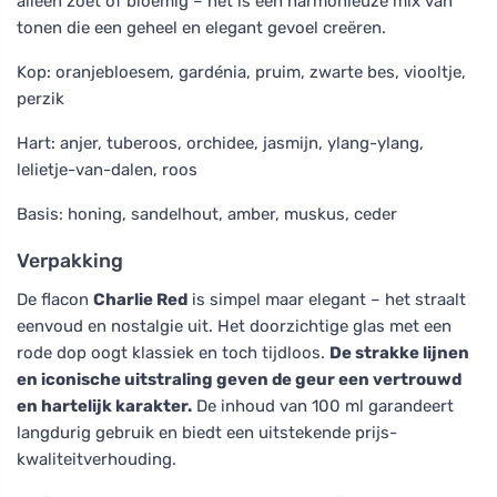
alleen zoet of bloemig – het is een harmonieuze mix van
tonen die een geheel en elegant gevoel creëren.
Kop: oranjebloesem, gardénia, pruim, zwarte bes, viooltje,
perzik
Hart: anjer, tuberoos, orchidee, jasmijn, ylang-ylang,
lelietje-van-dalen, roos
Basis: honing, sandelhout, amber, muskus, ceder
Verpakking
De flacon
Charlie Red
is simpel maar elegant – het straalt
eenvoud en nostalgie uit. Het doorzichtige glas met een
rode dop oogt klassiek en toch tijdloos.
De strakke lijnen
en iconische uitstraling geven de geur een vertrouwd
en hartelijk karakter.
De inhoud van 100 ml garandeert
langdurig gebruik en biedt een uitstekende prijs-
kwaliteitverhouding.