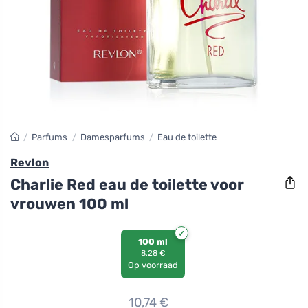
/
Parfums
/
Damesparfums
/
Eau de toilette
Revlon
Charlie Red eau de toilette voor
vrouwen 100 ml
100 ml
8,28 €
Op voorraad
10,74
€