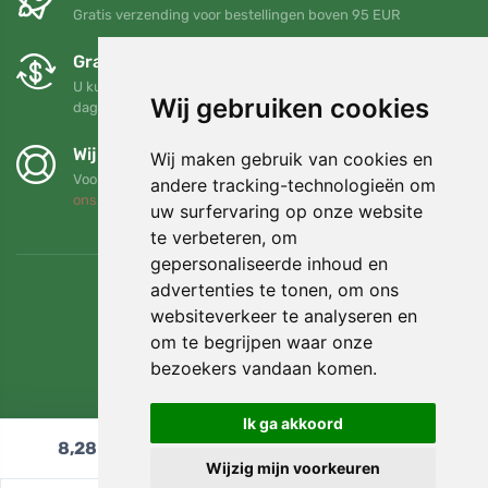
Gratis verzending voor bestellingen boven 95 EUR
Gratis ruilen en retourneren
U kunt uw bestelling op elk gewenst moment binnen 90
Wij gebruiken cookies
dagen retourneren of ruilen
Wij steunen Trees.org
Wij maken gebruik van cookies en
Voor elke bestelling planten we een boom! Lees meer
Over
andere tracking-technologieën om
ons
.
uw surfervaring op onze website
te verbeteren, om
gepersonaliseerde inhoud en
advertenties te tonen, om ons
websiteverkeer te analyseren en
om te begrijpen waar onze
bezoekers vandaan komen.
Ik ga akkoord
8,28
€
In winkelwagen
Wijzig mijn voorkeuren