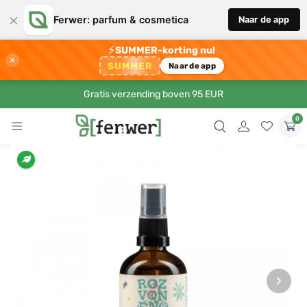
×
Ferwer: parfum & cosmetica
Naar de app
⚡
SUMMER-korting nu!
×
SUMMER
Naar de app
Gratis verzending boven 95 EUR
0
›