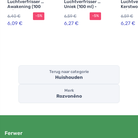
Luchtverfrisser -
Luchtverfrisser -
Luchtver
Awakening (100
Uniek (100 ml) -
Kerstwo
ml) - met citroen,
met geranium en
ml) - me
6,40 €
6,59 €
6,59 €
-5%
-5%
sinaasappel en
palmroos
peperko
palmroos
n
6,09 €
6,27 €
6,27 €
Terug naar categorie
Huishouden
Merk
Rozvoněno
Ferwer