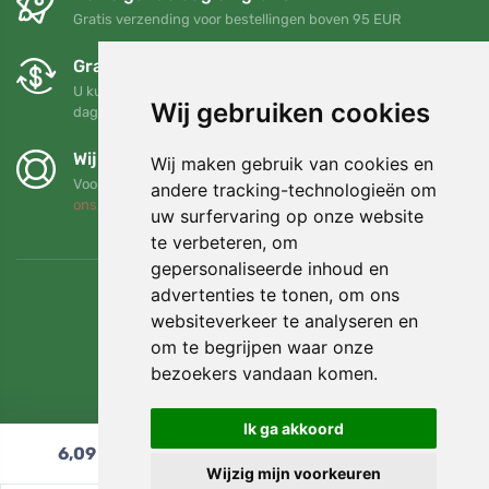
Gratis verzending voor bestellingen boven 95 EUR
Gratis ruilen en retourneren
U kunt uw bestelling op elk gewenst moment binnen 90
Wij gebruiken cookies
dagen retourneren of ruilen
Wij steunen Trees.org
Wij maken gebruik van cookies en
Voor elke bestelling planten we een boom! Lees meer
Over
andere tracking-technologieën om
ons
.
uw surfervaring op onze website
te verbeteren, om
gepersonaliseerde inhoud en
advertenties te tonen, om ons
websiteverkeer te analyseren en
om te begrijpen waar onze
bezoekers vandaan komen.
Ik ga akkoord
6,09
€
In winkelwagen
Wijzig mijn voorkeuren