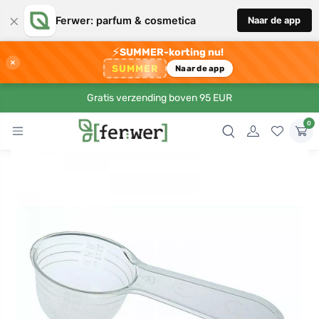
×
Ferwer: parfum & cosmetica
Naar de app
⚡
SUMMER-korting nu!
×
SUMMER
Naar de app
Gratis verzending boven 95 EUR
0