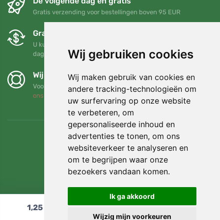
De volgende dag en gratis
Gratis verzending voor bestellingen boven 95 EUR
Gratis ruilen en retourneren
U kunt uw bestelling op elk gewenst moment binnen 90
Wij gebruiken cookies
dagen retourneren of ruilen
Wij steunen Trees.org
Wij maken gebruik van cookies en
Voor elke bestelling planten we een boom! Lees meer
Over
andere tracking-technologieën om
ons
.
uw surfervaring op onze website
te verbeteren, om
gepersonaliseerde inhoud en
advertenties te tonen, om ons
websiteverkeer te analyseren en
om te begrijpen waar onze
bezoekers vandaan komen.
Ik ga akkoord
1,25
€
In winkelwagen
Wijzig mijn voorkeuren