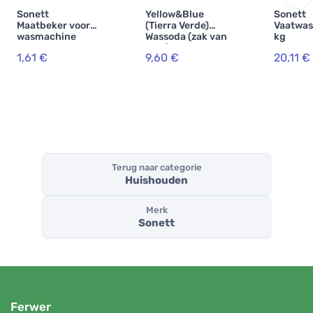
Sonett
Yellow&Blue
Sonett
Maatbeker voor
(Tierra Verde)
Vaatwas
wasmachine
Wassoda (zak van
kg
5 kg) - voor het
1,61 €
9,60 €
20,11 €
maken van
zelfgemaakt
poeder
Terug naar categorie
Huishouden
Merk
Sonett
Ferwer