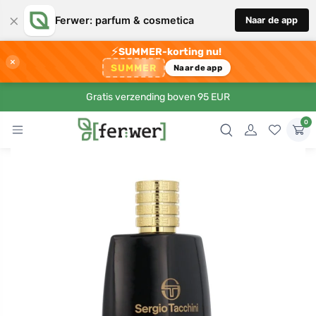
×
Ferwer: parfum & cosmetica
Naar de app
⚡
SUMMER-korting nu!
×
SUMMER
Naar de app
Gratis verzending boven 95 EUR
0