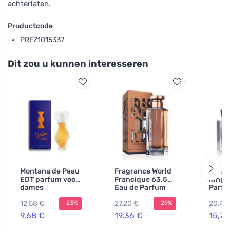
achterlaten.
Productcode
PRFZ1015337
Dit zou u kunnen interesseren
Montana de Peau
Fragrance World
Maiso
EDT parfum voor
Francique 63.55
Kings
dames
Eau de Parfum
Parfu
unisex
heren
12,58 €
27,20 €
20,47
-23%
-29%
9,68 €
19,36 €
15,73