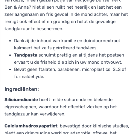
Ben & Anna? Niet alleen ruikt het heerlijk en laat het een
zeer aangenaam en fris gevoel in de mond achter, maar het
reinigt ook effectief en grondig en helpt de gevoelige
tandglazuur te beschermen.
Dankzij de inhoud van kamille en duindoornextract
kalmeert het zelfs geïrriteerd tandvlees.
Tandpasta
schuimt prettig en al tijdens het poetsen
ervaart u de frisheid die zich in uw mond ontvouwt.
Bevat geen ftalaten, parabenen, microplastics, SLS of
formaldehyde.
Ingrediënten:
Siliciumdioxide
heeft milde schurende en blekende
eigenschappen, waardoor het effectief vlekken op het
tandglazuur kan verwijderen.
Calciumhydroxyapatiet
, bevestigd door klinische studies,
biedt een drievoudige werking: adsorptie, oftewel het