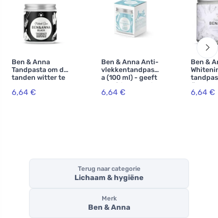
Ben & Anna
Ben & Anna Anti-
Ben & A
Tandpasta om de
vlekkentandpast
Whiteni
tanden witter te
a (100 ml) - geeft
tandpas
maken met
een fris gevoel in
fluoride
6,64 €
6,64 €
6,64 €
actieve kool (100
de mond
met kam
ml)
salie
Terug naar categorie
Lichaam & hygiëne
Merk
Ben & Anna