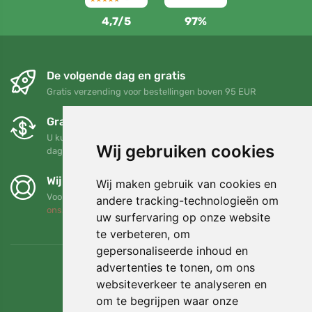
4,7/5
97%
De volgende dag en gratis
Gratis verzending voor bestellingen boven 95 EUR
Gratis ruilen en retourneren
U kunt uw bestelling op elk gewenst moment binnen 90
Wij gebruiken cookies
dagen retourneren of ruilen
Wij steunen Trees.org
Wij maken gebruik van cookies en
Voor elke bestelling planten we een boom! Lees meer
Over
andere tracking-technologieën om
ons
.
uw surfervaring op onze website
te verbeteren, om
gepersonaliseerde inhoud en
advertenties te tonen, om ons
websiteverkeer te analyseren en
om te begrijpen waar onze