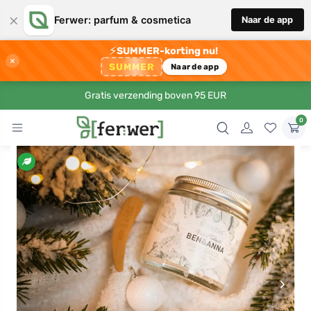
×
Ferwer: parfum & cosmetica
Naar de app
⚡
SUMMER-korting nu!
×
SUMMER
Naar de app
Gratis verzending boven 95 EUR
0
›